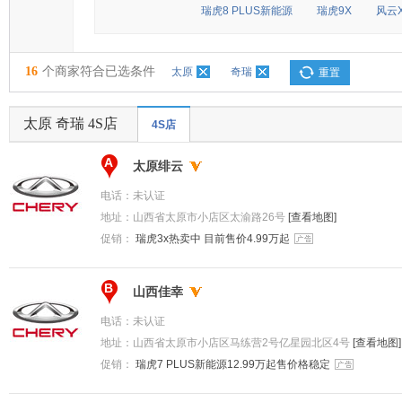
瑞虎8 PLUS新能源
瑞虎9X
风云X
16
个商家符合已选条件
太原
奇瑞
重置
太原 奇瑞 4S店
4S店
A
太原绯云
电话：
未认证
地址：
山西省太原市小店区太渝路26号
[查看地图]
促销：
瑞虎3x热卖中 目前售价4.99万起
B
山西佳幸
电话：
未认证
地址：
山西省太原市小店区马练营2号亿星园北区4号
[查看地图]
促销：
瑞虎7 PLUS新能源12.99万起售价格稳定