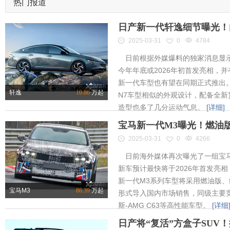
热门报道
日产新一代轩逸细节曝光！内
2025-03-31
0
4784
日前根据外媒爆料的独家消息显示
今年年底或2026年初首发亮相，
新一代车型也有望在同期正式推出
轩逸
10.86
万起
N7车型相似的外观设计，配备全新
造型也多了几分运动气息。
[详细]
宝马新一代M3曝光！燃油
2025-03-31
0
4266
日前海外媒体再次曝光了一组宝马
新车预计最快将于2026年首发亮相
新一代M3系列车型将采用燃油版
宝马M3
86.39
万起
形式导入国内市场销售，同级主要竞
斯-AMG C63等高性能车型。
[详细
日产将“复活”方盒子SUV