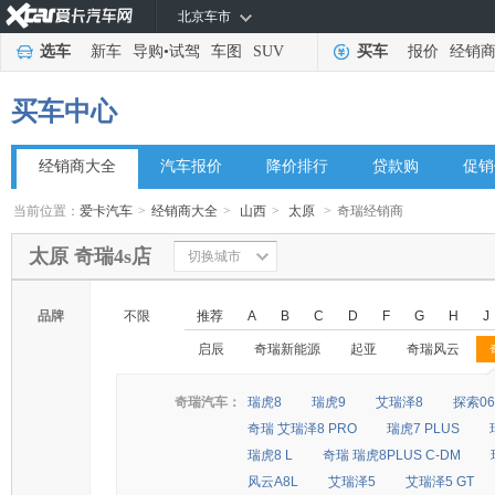
北京车市
选车
新车
导购
•
试驾
车图
SUV
买车
报价
经销
买车中心
经销商大全
汽车报价
降价排行
贷款购
促销
当前位置：
爱卡汽车
>
经销商大全
>
山西
>
太原
>
奇瑞经销商
太原 奇瑞4s店
切换城市
品牌
不限
推荐
A
B
C
D
F
G
H
J
启辰
奇瑞新能源
起亚
奇瑞风云
奇瑞汽车：
瑞虎8
瑞虎9
艾瑞泽8
探索06
奇瑞 艾瑞泽8 PRO
瑞虎7 PLUS
瑞虎8 L
奇瑞 瑞虎8PLUS C-DM
风云A8L
艾瑞泽5
艾瑞泽5 GT