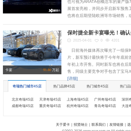
也可视为ARATA创概念车的量产
展首发亮相，并同步开启新车预售工作
也将在后期登陆欧洲等市场销售，或将
保时捷全新卡宴曝光！确认
2025-04-01
0
4201
日前海外媒体再次曝光了一组保时
片，新车预计最快将于今年年底前首
年初上市开售。同时新车也将在后
卡宴
91.80
万起
售，同级主要竞争对手包含了宝马X
[详细]
奇瑞热门城市4S店
热门品牌4S店
热门城市4S店
热门品
北京奇瑞4S店
天津奇瑞4S店
上海奇瑞4S店
广州奇瑞4S店
深圳
成都奇瑞4S店
重庆奇瑞4S店
杭州奇瑞4S店
青岛奇瑞4S店
大连
关于爱卡
|
招贤纳士
|
联系我们
|
友情链接
|
选
©2002-
2026
www.xcar.com.cn All ri