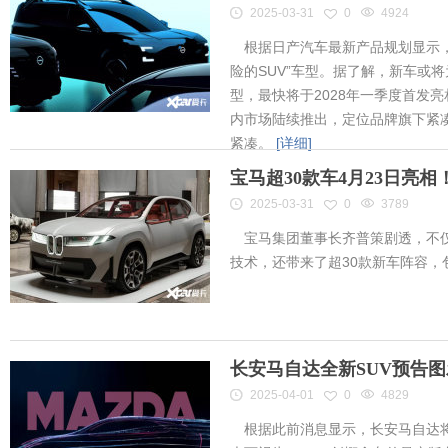
2025-03-31
0
4924
根据日产汽车最新产品规划显示，
险的SUV”车型。据了解，新车或将为
型，最快将于2028年一季度首发
内市场陆续推出，定位品牌旗下紧凑
紧凑。
[详细]
宝马超30款车4月23日亮
2025-03-31
0
3789
宝马集团董事长齐普策剧透，不仅
技术，还带来了超30款新车阵容
长安马自达全新SUV预告
2025-04-01
0
4829
根据此前消息显示，长安马自达将