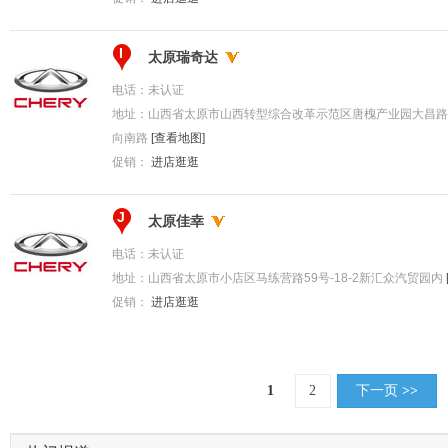
I
太原瑞奇达
电话：
未认证
地址：
山西省太原市山西转型综合改革示范区唐槐产业园大昌路
向南路
[查看地图]
促销：
进店逛逛
J
太原佳幸
电话：
未认证
地址：
山西省太原市小店区马练营路59号-18-2新汇众汽贸园内
促销：
进店逛逛
1
2
下一页
>>