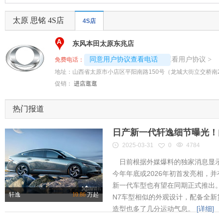
太原 思铭 4S店
4S店
A
东风本田太原东兆店
4008192707-5993
查看用户协议
同意用户协议查看电话
>
免费电话：
地址：
山西省太原市小店区平阳南路150号（龙城大街立交桥南2
促销：
进店逛逛
热门报道
日产新一代轩逸细节曝光！内
2025-03-31
0
4784
日前根据外媒爆料的独家消息显示
今年年底或2026年初首发亮相，
新一代车型也有望在同期正式推出
轩逸
10.86
万起
N7车型相似的外观设计，配备全新
造型也多了几分运动气息。
[详细]