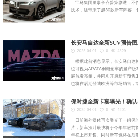
宝马集团董事长齐普策剧透，不仅
技术，还带来了超30款新车阵容
长安马自达全新SUV预告
2025-04-01
0
4829
根据此前消息显示，长安马自达将
也可视为ARATA创概念车的量产
展首发亮相，并同步开启新车预售工作
也将在后期登陆欧洲等市场销售，或将
保时捷全新卡宴曝光！确认
2025-04-01
0
4201
日前海外媒体再次曝光了一组保时
片，新车预计最快将于今年年底前首
年初上市开售。同时新车也将在后