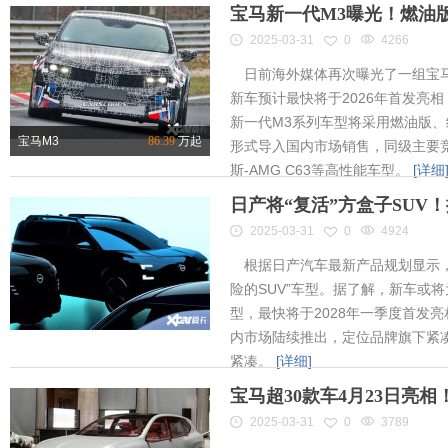
宝马新一代M3曝光！燃油
2025-03-31
0
4266
日前海外媒体再次曝光了一组宝马
新车预计最快将于2026年首发亮相
新一代M3系列车型将采用燃油版
宝马M3
86.39
万起
形式导入国内市场销售，同级主要竞
斯-AMG C63等高性能车型。
[详细
日产将“复活”方盒子SUV
2025-03-31
0
4924
根据日产汽车最新产品规划显示，
险的SUV”车型。据了解，新车或将为
型，最快将于2028年一季度首发
内市场陆续推出，定位品牌旗下紧凑
紧凑。
[详细]
宝马超30款车4月23日亮
2025-03-31
0
3789