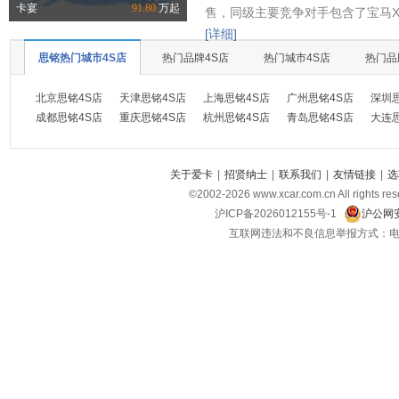
卡宴
91.80
万起
售，同级主要竞争对手包含了宝马X
[详细]
思铭热门城市4S店
热门品牌4S店
热门城市4S店
热门品
北京思铭4S店
天津思铭4S店
上海思铭4S店
广州思铭4S店
深圳
成都思铭4S店
重庆思铭4S店
杭州思铭4S店
青岛思铭4S店
大连
关于爱卡
|
招贤纳士
|
联系我们
|
友情链接
|
选
©2002-
2026
www.xcar.com.cn All ri
沪ICP备2026012155号-1
沪公网安
互联网违法和不良信息举报方式：电话：021-