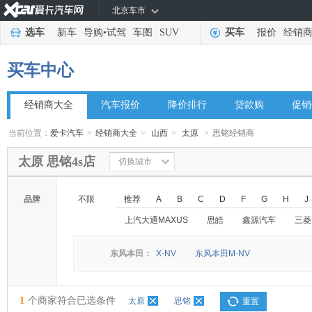
北京车市
选车
新车
导购
•
试驾
车图
SUV
买车
报价
经销
买车中心
经销商大全
汽车报价
降价排行
贷款购
促销
当前位置：
爱卡汽车
>
经销商大全
>
山西
>
太原
>
思铭经销商
太原 思铭4s店
切换城市
品牌
不限
推荐
A
B
C
D
F
G
H
J
上汽大通MAXUS
思皓
鑫源汽车
三菱
东风本田：
X-NV
东风本田M-NV
1
个商家符合已选条件
太原
思铭
重置