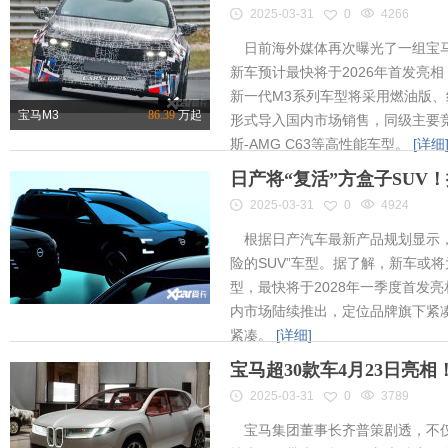
2025-03-31
0
4266
日前海外媒体再次曝光了一组宝马
新车预计最快将于2026年首发亮相
新一代M3系列车型将采用燃油版
宝马M3
86.39
万起
形式导入国内市场销售，同级主要竞
斯-AMG C63等高性能车型。
[详细
日产将“复活”方盒子SUV
2025-03-31
0
4924
根据日产汽车最新产品规划显示，
险的SUV”车型。据了解，新车或将为
型，最快将于2028年一季度首发
内市场陆续推出，定位品牌旗下紧凑
紧凑。
[详细]
宝马超30款车4月23日亮
2025-03-31
0
3789
宝马集团董事长齐普策剧透，不仅