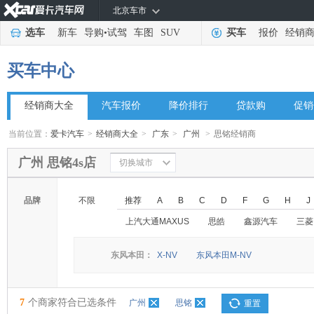
北京车市
选车
新车
导购
•
试驾
车图
SUV
买车
报价
经销
买车中心
经销商大全
汽车报价
降价排行
贷款购
促销
当前位置：
爱卡汽车
>
经销商大全
>
广东
>
广州
>
思铭经销商
广州 思铭4s店
切换城市
品牌
不限
推荐
A
B
C
D
F
G
H
J
上汽大通MAXUS
思皓
鑫源汽车
三菱
东风本田：
X-NV
东风本田M-NV
7
个商家符合已选条件
广州
思铭
重置