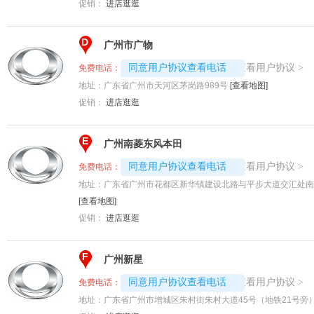
促销：
进店逛逛
D
广州市广物
4008192717-1482
查看用户协议
同意用户协议查看电话
>
免费电话：
地址：
广东省广州市天河区茅岗路989号
[查看地图]
促销：
进店逛逛
E
广州南菱东风本田
4008192696-2719
查看用户协议
同意用户协议查看电话
>
免费电话：
地址：
广东省广州市花都区新华镇建设北路与平步大道交汇处南
[查看地图]
促销：
进店逛逛
F
广州新星
4008192717-8215
查看用户协议
同意用户协议查看电话
>
免费电话：
地址：
广东省广州市增城区朱村街朱村大道45号（地铁21号旁