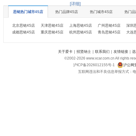
[详细]
思铭热门城市4S店
热门品牌4S店
热门城市4S店
热门品
北京思铭4S店
天津思铭4S店
上海思铭4S店
广州思铭4S店
深圳
成都思铭4S店
重庆思铭4S店
杭州思铭4S店
青岛思铭4S店
大连
关于爱卡
|
招贤纳士
|
联系我们
|
友情链接
|
选
©2002-
2026
www.xcar.com.cn All ri
沪ICP备2026012155号-1
沪公网安
互联网违法和不良信息举报方式：电话：021-