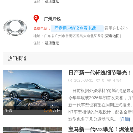
促销：
进店逛逛
G
广州兴锐
4008192717-8214
查看用户协议
同意用户协议查看电话
>
免费电话：
地址：
广东省广州市番禺区番禺大道北515号
[查看地图]
促销：
进店逛逛
热门报道
日产新一代轩逸细节曝光！内
2025-03-31
0
4784
日前根据外媒爆料的独家消息显示
今年年底或2026年初首发亮相，
新一代车型也有望在同期正式推出
轩逸
10.86
万起
N7车型相似的外观设计，配备全新
造型也多了几分运动气息。
[详细]
宝马新一代M3曝光！燃油