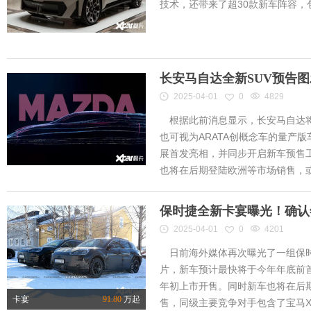
技术，还带来了超30款新车阵容
长安马自达全新SUV预告
2025-04-01
0
4829
根据此前消息显示，长安马自达将
也可视为ARATA创概念车的量产
展首发亮相，并同步开启新车预售工作
也将在后期登陆欧洲等市场销售，或将
保时捷全新卡宴曝光！确认
2025-04-01
0
4201
日前海外媒体再次曝光了一组保时
片，新车预计最快将于今年年底前首
年初上市开售。同时新车也将在后
卡宴
91.80
万起
售，同级主要竞争对手包含了宝马X