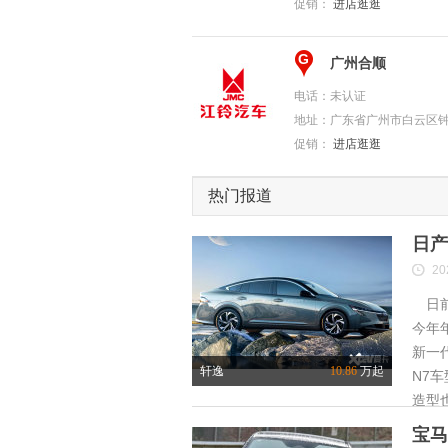
促销：
进店逛逛
G
广州合顺
电话：
未认证
地址：
广东省广州市白云区钟
促销：
进店逛逛
热门报道
日产
20
日前
今年
新一
轩逸
10.86
万起
N7
造型
宝马