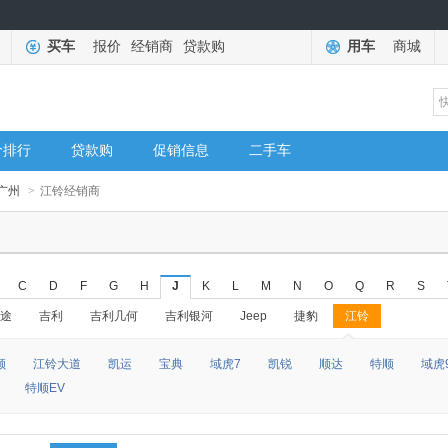
买车
报价
经销商
贷款购
用车
商城
价排行
贷款购
促销信息
二手车
广州
>
江铃经销商
C
D
F
G
H
J
K
L
M
N
O
Q
R
S
途
吉利
吉利几何
吉利银河
Jeep
捷豹
江铃
◆
◆
顺
江铃大道
凯运
宝典
域虎7
凯锐
顺达
特顺
域虎
特顺EV