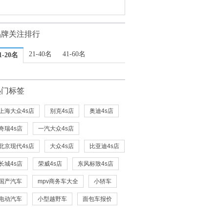
品牌关注排行
21-40名
41-60名
1-20名
热门标签
上海大众4s店
别克4s店
奥迪4s店
奇瑞4s店
一汽大众4s店
北京现代4s店
大众4s店
比亚迪4s店
长城4s店
荣威4s店
东风标致4s店
国产汽车
mpv商务车大全
小轿车
电动汽车
小型越野车
面包车报价