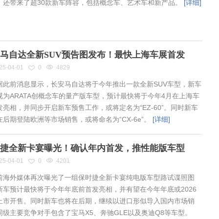
，还带来了超30款新车阵容，包括概念车、艺术车和新产品。
[详细]
马自达全新SUV预告图发布！最快上海车展首发
25-04-01
0
4829
此前消息显示，长安马自达将于今年推出一款全新SUV车型，新车
视为ARATA创概念车的量产版车型，预计最快将于今年4月在上海车
发亮相，并同步开启新车预售工作，或将定名为“EZ-60”。同时新车
在后期登陆欧洲等市场销售，或将命名为“CX-6e”。
[详细]
捷全新卡宴曝光！确认年内首发，推性能版车型
25-04-01
0
4201
海外媒体再次曝光了一组保时捷全新卡宴纯电版车型路试谍照图
新车预计最快将于今年年底前首发亮相，并有望在今年年底或2026
上市开售。同时新车也将在后期，继续以进口形似导入国内市场销
同级主要竞争对手包含了宝马X5、奔驰GLE以及奥迪Q8等车型。