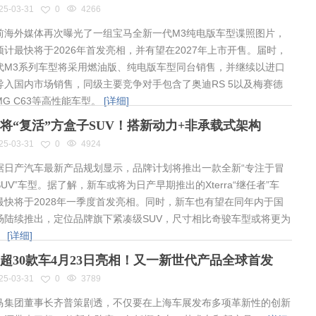
25-03-31
0
4266
海外媒体再次曝光了一组宝马全新一代M3纯电版车型谍照图片，
预计最快将于2026年首发亮相，并有望在2027年上市开售。届时，
代M3系列车型将采用燃油版、纯电版车型同台销售，并继续以进口
导入国内市场销售，同级主要竞争对手包含了奥迪RS 5以及梅赛德
MG C63等高性能车型。
[详细]
将“复活”方盒子SUV！搭新动力+非承载式架构
25-03-31
0
4924
日产汽车最新产品规划显示，品牌计划将推出一款全新“专注于冒
UV”车型。据了解，新车或将为日产早期推出的Xterra“继任者”车
最快将于2028年一季度首发亮相。同时，新车也有望在同年内于国
场陆续推出，定位品牌旗下紧凑级SUV，尺寸相比奇骏车型或将更为
。
[详细]
超30款车4月23日亮相！又一新世代产品全球首发
25-03-31
0
3789
集团董事长齐普策剧透，不仅要在上海车展发布多项革新性的创新