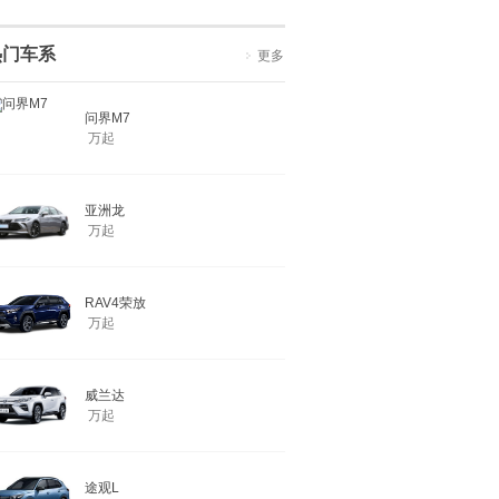
热门车系
更多
问界M7
万起
亚洲龙
万起
RAV4荣放
万起
威兰达
万起
途观L