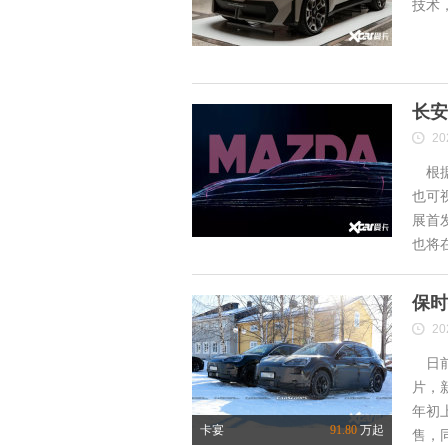
技术
长安
20
根据
也可
展首
也将
保时
20
日前
片，
年初
卡宴
91.80
万起
售，