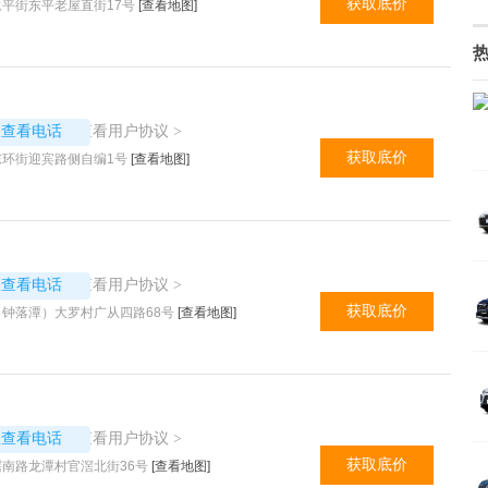
获取底价
平街东平老屋直街17号
[查看地图]
6755
查看用户协议
议查看电话
>
获取底价
东环街迎宾路侧自编1号
[查看地图]
6949
查看用户协议
议查看电话
>
获取底价
钟落潭）大罗村广从四路68号
[查看地图]
6756
查看用户协议
议查看电话
>
获取底价
南路龙潭村官滘北街36号
[查看地图]