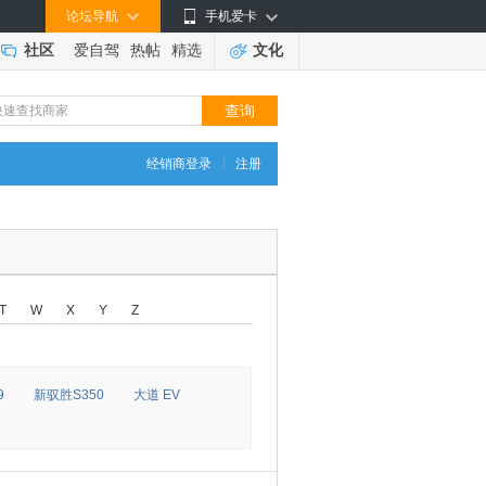
论坛导航
手机爱卡
社区
爱自驾
热帖
精选
文化
|
经销商登录
注册
T
W
X
Y
Z
9
新驭胜S350
大道 EV