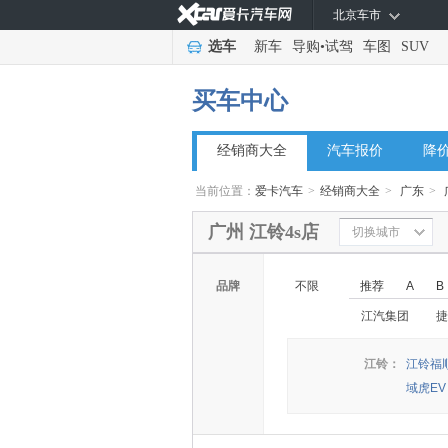
北京车市
选车
新车
导购
•
试驾
车图
SUV
买车中心
经销商大全
汽车报价
降
当前位置：
爱卡汽车
>
经销商大全
>
广东
>
广州 江铃4s店
切换城市
品牌
不限
推荐
A
B
江汽集团
捷
江铃：
江铃福
域虎EV