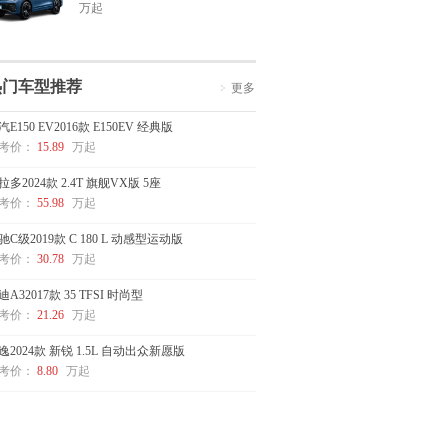
万起
热门车型推荐
更多
汽E150 EV2016款 E150EV 经典版
考价：
15.89
万起
拉多2024款 2.4T 旗舰VX版 5座
考价：
55.98
万起
驰C级2019款 C 180 L 动感型运动版
考价：
30.78
万起
迪A32017款 35 TFSI 时尚型
考价：
21.26
万起
逸2024款 新锐 1.5L 自动出众新愿版
考价：
8.80
万起