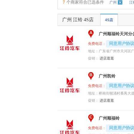
7
个商家符合已选条件
广州
江
广州 江铃 4S店
4S店
A
广州顺福铃天河分
4008194313-
同意用户协
免费电话：
地址：
广东省广州市天河区广
促销：
进店逛逛
B
广州凯铃
4008192696-
同意用户协
免费电话：
地址：
桥南街蚬涌村番禺大道北
促销：
进店逛逛
C
广州顺福铃
4008194313-
同意用户协
免费电话：