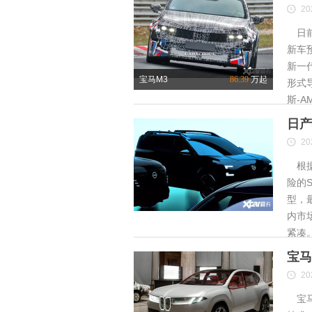
20
日前
新车
新一
宝马M3
86.39
万起
形式
斯-A
日产
20
根据
险的S
型，
内市
紧凑
宝马
20
宝马