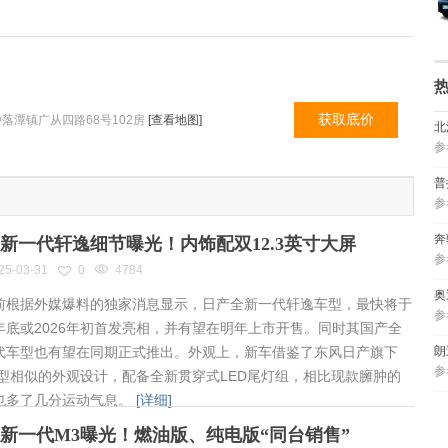
获取底价
落潭镇广从四路68号102房
[查看地图]
北
参
普
参
奔
新一代轩逸细节曝光！内饰配双12.3英寸大屏
参
25-03-31
0
4784
奥
根据外媒爆料的独家消息显示，日产全新一代轩逸车型，最快将于
参
年底或2026年初首发亮相，并有望在明年上市开售。同时其国产全
代车型也有望在同期正式推出。外观上，新车借鉴了东风日产旗下
朗
参
车型相似的外观设计，配备全新贯穿式LED尾灯组，相比现款臃肿的
也多了几分运动气息。
[详细]
新一代M3曝光！燃油版、纯电版“同台销售”