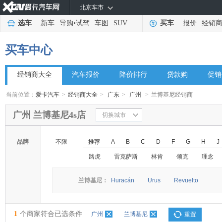
北京车市
选车
新车
导购
•
试驾
车图
SUV
买车
报价
经销
买车中心
经销商大全
汽车报价
降价排行
贷款购
促销
当前位置：
爱卡汽车
>
经销商大全
>
广东
>
广州
>
兰博基尼经销商
广州 兰博基尼4s店
切换城市
品牌
不限
推荐
A
B
C
D
F
G
H
J
路虎
雷克萨斯
林肯
领克
理念
兰博基尼：
Huracán
Urus
Revuelto
1
个商家符合已选条件
广州
兰博基尼
重置