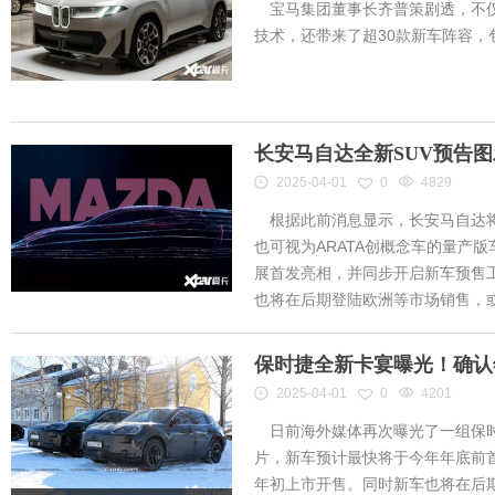
宝马集团董事长齐普策剧透，不仅
技术，还带来了超30款新车阵容
长安马自达全新SUV预告
2025-04-01
0
4829
根据此前消息显示，长安马自达将
也可视为ARATA创概念车的量产
展首发亮相，并同步开启新车预售工作
也将在后期登陆欧洲等市场销售，或将
保时捷全新卡宴曝光！确认
2025-04-01
0
4201
日前海外媒体再次曝光了一组保时
片，新车预计最快将于今年年底前首
年初上市开售。同时新车也将在后