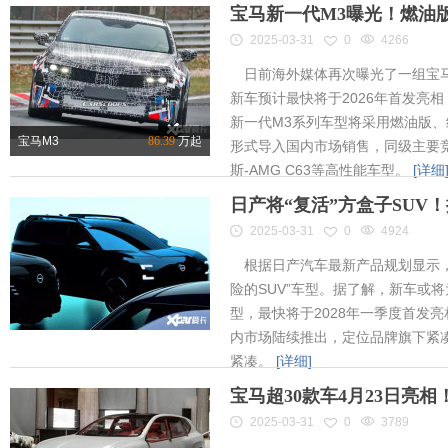
宝马新一代M3曝光！燃油
2025-03-31
0
4266
日前海外媒体再次曝光了一组宝马
新车预计最快将于2026年首发亮相
新一代M3系列车型将采用燃油版
宝马M3
86.39
万起
形式导入国内市场销售，同级主要竞
斯-AMG C63等高性能车型。
[详细
日产将“复活”方盒子SUV
2025-03-31
0
4924
根据日产汽车最新产品规划显示，
险的SUV”车型。据了解，新车或将为
型，最快将于2028年一季度首发
内市场陆续推出，定位品牌旗下紧凑
紧凑。
[详细]
宝马超30款车4月23日亮
2025-03-31
0
3789