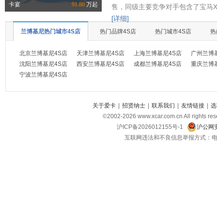
卡宴
91.80
万起
售，同级主要竞争对手包含了宝马X
[详细]
兰博基尼热门城市4S店
热门品牌4S店
热门城市4S店
热
北京兰博基尼4S店
天津兰博基尼4S店
上海兰博基尼4S店
广州兰博
沈阳兰博基尼4S店
西安兰博基尼4S店
成都兰博基尼4S店
重庆兰博
宁波兰博基尼4S店
关于爱卡
|
招贤纳士
|
联系我们
|
友情链接
|
选
©2002-
2026
www.xcar.com.cn All ri
沪ICP备2026012155号-1
沪公网安
互联网违法和不良信息举报方式：电话：021-