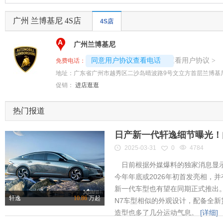
广州 兰博基尼 4S店
4S店
A
广州兰博基尼
4008192717-9944
查看用户协议
同意用户协议查看电话
>
免费电话：
地址：
广东省广州市越秀区二沙岛晴波路9号文立方首层兰博基
促销：
进店逛逛
热门报道
日产新一代轩逸细节曝光！内
2025-03-31
0
4784
日前根据外媒爆料的独家消息显示
今年年底或2026年初首发亮相，
新一代车型也有望在同期正式推出
轩逸
10.86
万起
N7车型相似的外观设计，配备全新
造型也多了几分运动气息。
[详细]