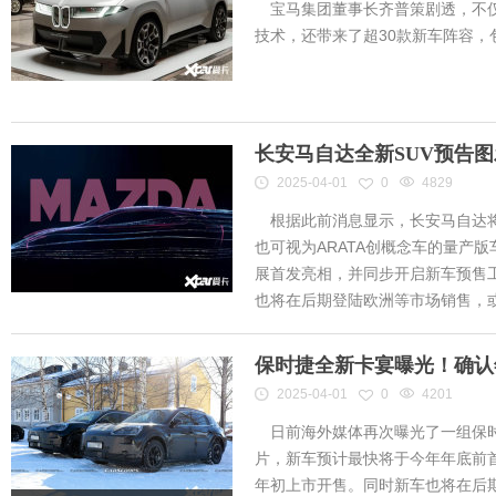
宝马集团董事长齐普策剧透，不仅
技术，还带来了超30款新车阵容
长安马自达全新SUV预告
2025-04-01
0
4829
根据此前消息显示，长安马自达将
也可视为ARATA创概念车的量产
展首发亮相，并同步开启新车预售工作
也将在后期登陆欧洲等市场销售，或将
保时捷全新卡宴曝光！确认
2025-04-01
0
4201
日前海外媒体再次曝光了一组保时
片，新车预计最快将于今年年底前首
年初上市开售。同时新车也将在后