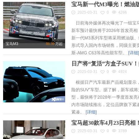
宝马新一代M3曝光！燃油
2025-03-31
0
4266
日前海外媒体再次曝光了一组宝马
新车预计最快将于2026年首发亮相
新一代M3系列车型将采用燃油版
宝马M3
86.39
万起
形式导入国内市场销售，同级主要竞
斯-AMG C63等高性能车型。
[详细
日产将“复活”方盒子SUV
2025-03-31
0
4924
根据日产汽车最新产品规划显示，
险的SUV”车型。据了解，新车或将为
型，最快将于2028年一季度首发
内市场陆续推出，定位品牌旗下紧凑
紧凑。
[详细]
宝马超30款车4月23日亮
2025-03-31
0
3789