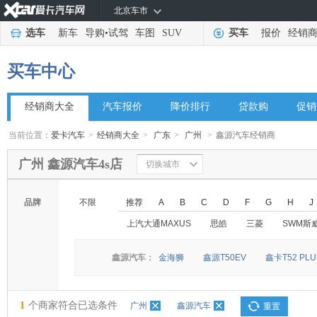
北京车市
选车
新车
导购
•
试驾
车图
SUV
买车
报价
经销
买车中心
经销商大全
汽车报价
降价排行
贷款购
促销
当前位置：
爱卡汽车
>
经销商大全
>
广东
>
广州
>
鑫源汽车经销商
广州 鑫源汽车4s店
切换城市
品牌
不限
推荐
A
B
C
D
F
G
H
J
上汽大通MAXUS
思皓
三菱
SWM斯
鑫源汽车：
金海狮
鑫源T50EV
鑫卡T52 PLU
1
个商家符合已选条件
广州
鑫源汽车
重置