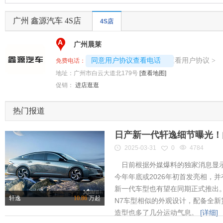
广州 鑫源汽车 4S店
4S店
A
广州晨莱
4008192696-8082
查看用户协议
同意用户协议查看电话
>
免费电话：
地址：
广州市白云大道北179号
[查看地图]
促销：
进店逛逛
热门报道
日产新一代轩逸细节曝光！内
2025-03-31
0
4784
日前根据外媒爆料的独家消息显示
今年年底或2026年初首发亮相，
新一代车型也有望在同期正式推出
轩逸
10.86
万起
N7车型相似的外观设计，配备全新
造型也多了几分运动气息。
[详细]