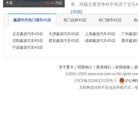
卡宴
91.80
万起
售，同级主要竞争对手包含了宝马X
[详细]
鑫源汽车热门城市4S店
热门品牌4S店
热门城市4S店
热
北京鑫源汽车4S店
天津鑫源汽车4S店
上海鑫源汽车4S店
广州鑫源
沈阳鑫源汽车4S店
西安鑫源汽车4S店
成都鑫源汽车4S店
重庆鑫源
宁波鑫源汽车4S店
关于爱卡
|
招贤纳士
|
联系我们
|
友情链接
|
选
©2002-
2026
www.xcar.com.cn All ri
沪ICP备2026012155号-1
沪公网安
互联网违法和不良信息举报方式：电话：021-