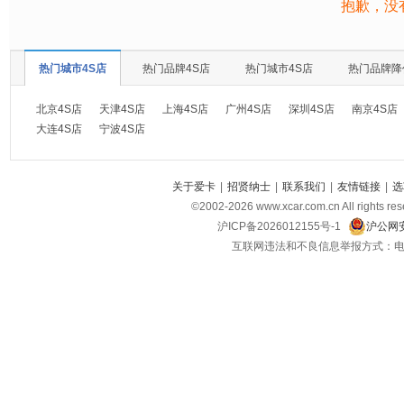
抱歉，没
热门城市4S店
热门品牌4S店
热门城市4S店
热门品牌降
北京4S店
天津4S店
上海4S店
广州4S店
深圳4S店
南京4S店
大连4S店
宁波4S店
关于爱卡
|
招贤纳士
|
联系我们
|
友情链接
|
选
©2002-
2026
www.xcar.com.cn All ri
沪ICP备2026012155号-1
沪公网安
互联网违法和不良信息举报方式：电话：021-