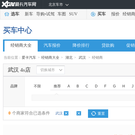
北京车市
选车
新车
导购
•
试驾
车图
SUV
买车
报价
经销
买车中心
经销商大全
汽车报价
降价排行
贷款购
促销
当前位置：
爱卡汽车
>
经销商大全
>
湖北
>
武汉
>
经销商
武汉 4s店
切换城市
品牌
不限
推荐
A
B
C
D
F
G
H
J
◆
◆
0
个商家符合已选条件
武汉
重置