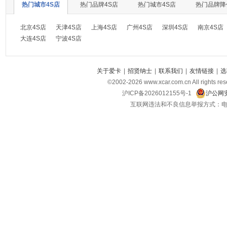
热门城市4S店
热门品牌4S店
热门城市4S店
热门品牌降
北京4S店
天津4S店
上海4S店
广州4S店
深圳4S店
南京4S店
大连4S店
宁波4S店
关于爱卡
|
招贤纳士
|
联系我们
|
友情链接
|
选
©2002-
2026
www.xcar.com.cn All ri
沪ICP备2026012155号-1
沪公网安
互联网违法和不良信息举报方式：电话：021-