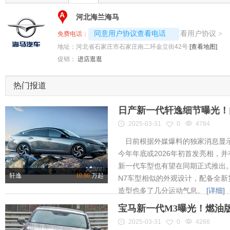
A
河北海兰海马
4008194313-2298
查看用户协议
同意用户协议查看电话
>
免费电话：
地址：
河北省石家庄市石家庄南二环金立街42号
[查看地图]
促销：
进店逛逛
热门报道
日产新一代轩逸细节曝光！内
2025-03-31
0
4784
日前根据外媒爆料的独家消息显示
今年年底或2026年初首发亮相，
新一代车型也有望在同期正式推出
轩逸
10.86
万起
N7车型相似的外观设计，配备全新
造型也多了几分运动气息。
[详细]
宝马新一代M3曝光！燃油
2025-03-31
0
4266