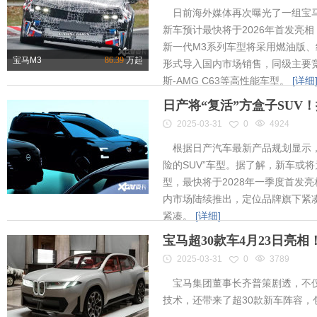
日前海外媒体再次曝光了一组宝马
新车预计最快将于2026年首发亮相
新一代M3系列车型将采用燃油版
宝马M3
86.39
万起
形式导入国内市场销售，同级主要竞
斯-AMG C63等高性能车型。
[详细
日产将“复活”方盒子SUV
2025-03-31
0
4924
根据日产汽车最新产品规划显示，
险的SUV”车型。据了解，新车或将为
型，最快将于2028年一季度首发
内市场陆续推出，定位品牌旗下紧凑
紧凑。
[详细]
宝马超30款车4月23日亮
2025-03-31
0
3789
宝马集团董事长齐普策剧透，不仅
技术，还带来了超30款新车阵容