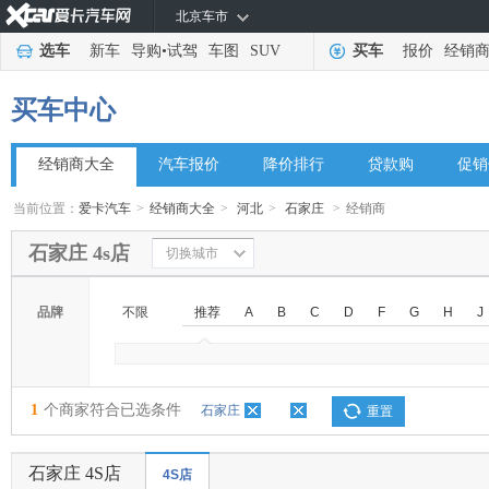
北京车市
选车
新车
导购
•
试驾
车图
SUV
买车
报价
经销
买车中心
经销商大全
汽车报价
降价排行
贷款购
促销
当前位置：
爱卡汽车
>
经销商大全
>
河北
>
石家庄
>
经销商
石家庄 4s店
切换城市
品牌
不限
推荐
A
B
C
D
F
G
H
J
◆
◆
1
个商家符合已选条件
石家庄
重置
石家庄 4S店
4S店