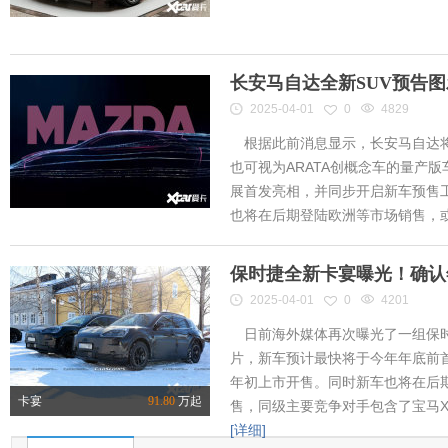
长安马自达全新SUV预告
2025-04-01
0
4829
根据此前消息显示，长安马自达将
也可视为ARATA创概念车的量产
展首发亮相，并同步开启新车预售工作
也将在后期登陆欧洲等市场销售，或将
保时捷全新卡宴曝光！确认
2025-04-01
0
4201
日前海外媒体再次曝光了一组保时
片，新车预计最快将于今年年底前首
年初上市开售。同时新车也将在后
卡宴
91.80
万起
售，同级主要竞争对手包含了宝马X
[详细]