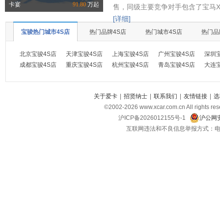
卡宴
91.80
万起
售，同级主要竞争对手包含了宝马X
[详细]
宝骏热门城市4S店
热门品牌4S店
热门城市4S店
热门品
北京宝骏4S店
天津宝骏4S店
上海宝骏4S店
广州宝骏4S店
深圳
成都宝骏4S店
重庆宝骏4S店
杭州宝骏4S店
青岛宝骏4S店
大连
关于爱卡
|
招贤纳士
|
联系我们
|
友情链接
|
选
©2002-
2026
www.xcar.com.cn All ri
沪ICP备2026012155号-1
沪公网安
互联网违法和不良信息举报方式：电话：021-