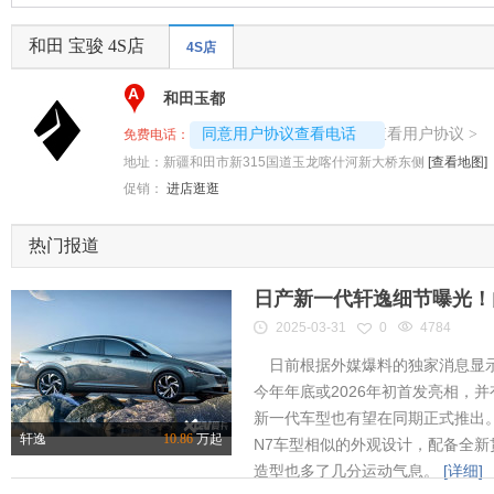
和田 宝骏 4S店
4S店
A
和田玉都
4008192717-6538
查看用户协议
同意用户协议查看电话
>
免费电话：
地址：
新疆和田市新315国道玉龙喀什河新大桥东侧
[查看地图]
促销：
进店逛逛
热门报道
日产新一代轩逸细节曝光！内
2025-03-31
0
4784
日前根据外媒爆料的独家消息显示
今年年底或2026年初首发亮相，
新一代车型也有望在同期正式推出
轩逸
10.86
万起
N7车型相似的外观设计，配备全新
造型也多了几分运动气息。
[详细]