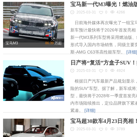
宝马新一代M3曝光！燃油
2025-03-31
0
4266
日前海外媒体再次曝光了一组宝马
新车预计最快将于2026年首发亮相
新一代M3系列车型将采用燃油版
宝马M3
86.39
万起
形式导入国内市场销售，同级主要竞
斯-AMG C63等高性能车型。
[详细
日产将“复活”方盒子SUV
2025-03-31
0
4924
根据日产汽车最新产品规划显示，
险的SUV”车型。据了解，新车或将为
型，最快将于2028年一季度首发
内市场陆续推出，定位品牌旗下紧凑
紧凑。
[详细]
宝马超30款车4月23日亮
2025-03-31
0
3789