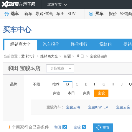
北京车市
选车
新车
导购
•
试驾
车图
SUV
买车
报价
经销
买车中心
经销商大全
汽车报价
降价排行
贷款购
促销
当前位置：
爱卡汽车
>
经销商大全
>
新疆
>
和田
>
宝骏经销商
和田 宝骏4s店
切换城市
品牌
不限
推荐
B
C
D
F
G
H
J
Q
奔驰
本田
奔腾
宝骏
◆
◆
宝骏汽车：
宝骏云海
宝骏KiWi EV
宝骏云朵
1
个商家符合已选条件
和田
宝骏
重置