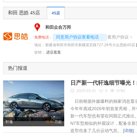
和田 思皓 4S店
4S店
A
和田众合万邦
4008194313-5614
查看用户协议
同意用户协议查看电话
>
免费电话：
地址：
新疆省和田市和田市新疆迎宾路727-26号大众思皓4S店
促销：
进店逛逛
热门报道
日产新一代轩逸细节曝光！内
2025-03-31
0
4784
日前根据外媒爆料的独家消息显示
今年年底或2026年初首发亮相，
新一代车型也有望在同期正式推出
轩逸
10.86
万起
N7车型相似的外观设计，配备全新
造型也多了几分运动气息。
[详细]