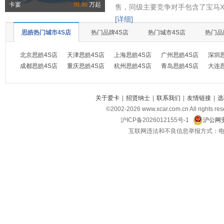
卡宴
91.80
万起
售，同级主要竞争对手包含了宝马X
[详细]
思皓热门城市4S店
热门品牌4S店
热门城市4S店
热门品
北京思皓4S店
天津思皓4S店
上海思皓4S店
广州思皓4S店
深圳
成都思皓4S店
重庆思皓4S店
杭州思皓4S店
青岛思皓4S店
大连
关于爱卡
|
招贤纳士
|
联系我们
|
友情链接
|
选
©2002-
2026
www.xcar.com.cn All ri
沪ICP备2026012155号-1
沪公网安
互联网违法和不良信息举报方式：电话：021-