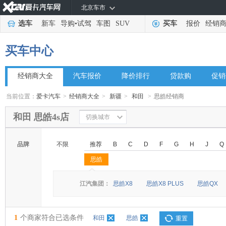
北京车市
选车
新车
导购
•
试驾
车图
SUV
买车
报价
经销
买车中心
经销商大全
汽车报价
降价排行
贷款购
促销
当前位置：
爱卡汽车
>
经销商大全
>
新疆
>
和田
>
思皓经销商
和田 思皓4s店
切换城市
品牌
不限
推荐
B
C
D
F
G
H
J
Q
思皓
◆
◆
江汽集团：
思皓X8
思皓X8 PLUS
思皓QX
1
个商家符合已选条件
和田
思皓
重置