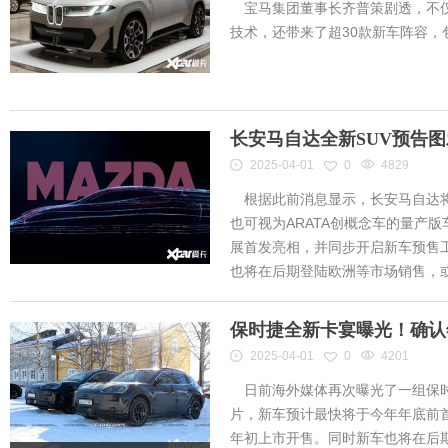
宝马集团董事长齐普策剧透，不仅
技术，还带来了超30款新车阵容
长安马自达全新SUV预告
2025-04-01
0
4829
根据此前消息显示，长安马自达将
也可视为ARATA创概念车的量产
展首发亮相，并同步开启新车预售工作
也将在后期登陆欧洲等市场销售，或将
保时捷全新卡宴曝光！确认
2025-04-01
0
4201
日前海外媒体再次曝光了一组保时
片，新车预计最快将于今年年底前首
年初上市开售。同时新车也将在后