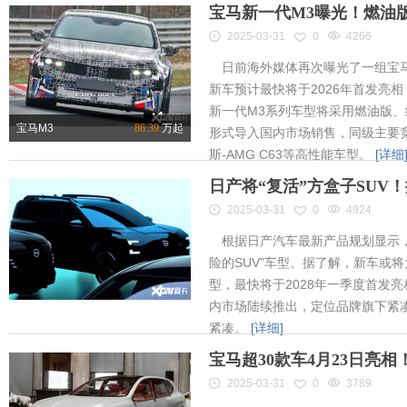
宝马新一代M3曝光！燃油
2025-03-31
0
4266
日前海外媒体再次曝光了一组宝马
新车预计最快将于2026年首发亮相
新一代M3系列车型将采用燃油版
宝马M3
86.39
万起
形式导入国内市场销售，同级主要竞
斯-AMG C63等高性能车型。
[详细
日产将“复活”方盒子SUV
2025-03-31
0
4924
根据日产汽车最新产品规划显示，
险的SUV”车型。据了解，新车或将为
型，最快将于2028年一季度首发
内市场陆续推出，定位品牌旗下紧凑
紧凑。
[详细]
宝马超30款车4月23日亮
2025-03-31
0
3789