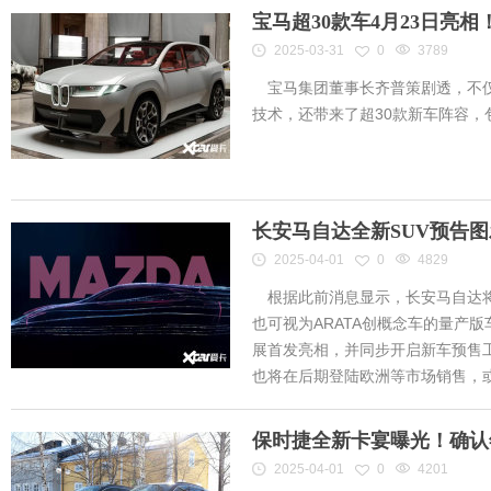
宝马超30款车4月23日亮
2025-03-31
0
3789
宝马集团董事长齐普策剧透，不仅
技术，还带来了超30款新车阵容
长安马自达全新SUV预告
2025-04-01
0
4829
根据此前消息显示，长安马自达将
也可视为ARATA创概念车的量产
展首发亮相，并同步开启新车预售工作
也将在后期登陆欧洲等市场销售，或将
保时捷全新卡宴曝光！确认
2025-04-01
0
4201