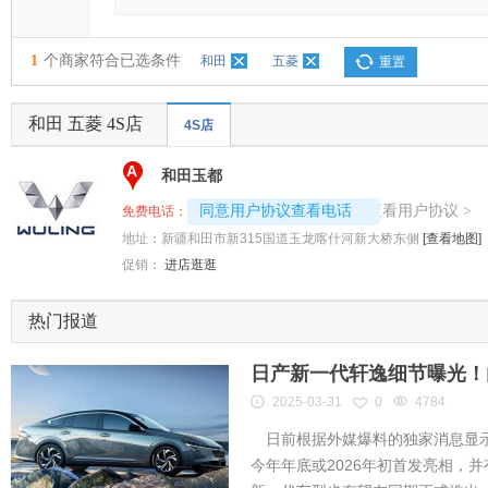
1
个商家符合已选条件
和田
五菱
重置
和田 五菱 4S店
4S店
A
和田玉都
4008192717-6538
查看用户协议
同意用户协议查看电话
>
免费电话：
地址：
新疆和田市新315国道玉龙喀什河新大桥东侧
[查看地图]
促销：
进店逛逛
热门报道
日产新一代轩逸细节曝光！内
2025-03-31
0
4784
日前根据外媒爆料的独家消息显示
今年年底或2026年初首发亮相，