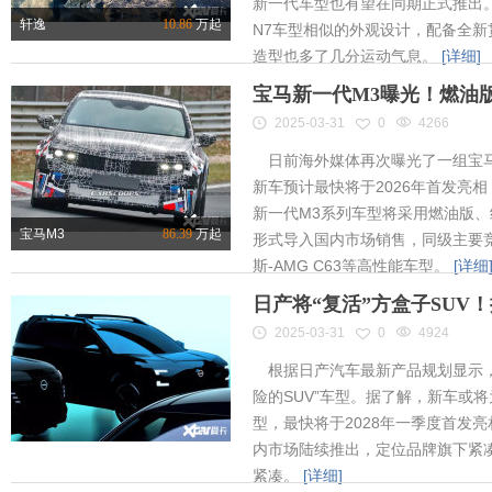
新一代车型也有望在同期正式推出
轩逸
10.86
万起
N7车型相似的外观设计，配备全新
造型也多了几分运动气息。
[详细]
宝马新一代M3曝光！燃油
2025-03-31
0
4266
日前海外媒体再次曝光了一组宝马
新车预计最快将于2026年首发亮相
新一代M3系列车型将采用燃油版
宝马M3
86.39
万起
形式导入国内市场销售，同级主要竞
斯-AMG C63等高性能车型。
[详细
日产将“复活”方盒子SUV
2025-03-31
0
4924
根据日产汽车最新产品规划显示，
险的SUV”车型。据了解，新车或将为
型，最快将于2028年一季度首发
内市场陆续推出，定位品牌旗下紧凑
紧凑。
[详细]