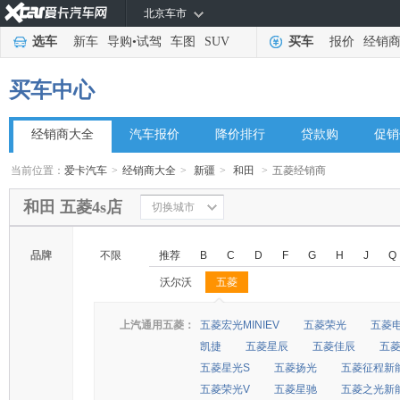
北京车市
选车
新车
导购
•
试驾
车图
SUV
买车
报价
经销
买车中心
经销商大全
汽车报价
降价排行
贷款购
促销
当前位置：
爱卡汽车
>
经销商大全
>
新疆
>
和田
>
五菱经销商
和田 五菱4s店
切换城市
品牌
不限
推荐
B
C
D
F
G
H
J
Q
沃尔沃
五菱
◆
◆
上汽通用五菱：
五菱宏光MINIEV
五菱荣光
五菱
凯捷
五菱星辰
五菱佳辰
五
五菱星光S
五菱扬光
五菱征程新
五菱荣光V
五菱星驰
五菱之光新