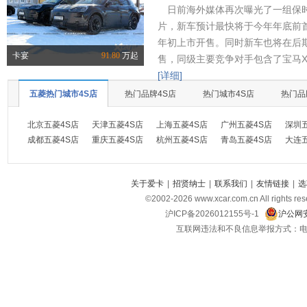
日前海外媒体再次曝光了一组保时
片，新车预计最快将于今年年底前首
年初上市开售。同时新车也将在后
卡宴
91.80
万起
售，同级主要竞争对手包含了宝马X
[详细]
五菱热门城市4S店
热门品牌4S店
热门城市4S店
热门品
北京五菱4S店
天津五菱4S店
上海五菱4S店
广州五菱4S店
深圳
成都五菱4S店
重庆五菱4S店
杭州五菱4S店
青岛五菱4S店
大连
关于爱卡
|
招贤纳士
|
联系我们
|
友情链接
|
选
©2002-
2026
www.xcar.com.cn All ri
沪ICP备2026012155号-1
沪公网安
互联网违法和不良信息举报方式：电话：021-