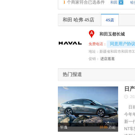
1
个商家符合已选条件
和田
哈
和田 哈弗 4S店
4S店
A
和田玉都长城
4008192696-
同意用户协
免费电话：
地址：
新疆省和田市和田市3
促销：
进店逛逛
热门报道
日产
20
日前
今年
新一
轩逸
10.86
万起
N7