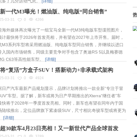
也多了几分运动气息。
[详细]
新一代M3曝光！燃油版、纯电版“同台销售”
25-03-31
0
4266
海外媒体再次曝光了一组宝马全新一代M3纯电版车型谍照图片，
预计最快将于2026年首发亮相，并有望在2027年上市开售。届时，
代M3系列车型将采用燃油版、纯电版车型同台销售，并继续以进口
导入国内市场销售，同级主要竞争对手包含了奥迪RS 5以及梅赛德
MG C63等高性能车型。
[详细]
将“复活”方盒子SUV！搭新动力+非承载式架构
25-03-31
0
4924
日产汽车最新产品规划显示，品牌计划将推出一款全新“专注于冒
UV”车型。据了解，新车或将为日产早期推出的Xterra“继任者”车
最快将于2028年一季度首发亮相。同时，新车也有望在同年内于国
场陆续推出，定位品牌旗下紧凑级SUV，尺寸相比奇骏车型或将更为
。
[详细]
超30款车4月23日亮相！又一新世代产品全球首发
25-03-31
0
3789