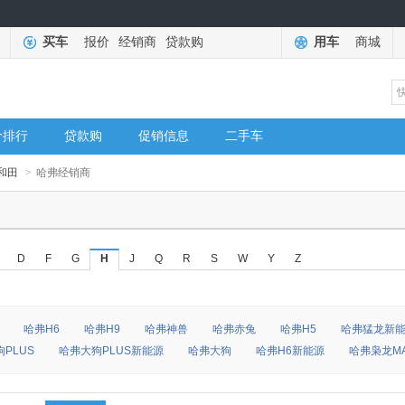
买车
报价
经销商
贷款购
用车
商城
价排行
贷款购
促销信息
二手车
和田
>
哈弗经销商
D
F
G
H
J
Q
R
S
W
Y
Z
哈弗H6
哈弗H9
哈弗神兽
哈弗赤兔
哈弗H5
哈弗猛龙新
PLUS
哈弗大狗PLUS新能源
哈弗大狗
哈弗H6新能源
哈弗枭龙M