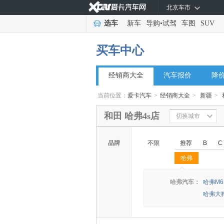
北京车市
选车
新车
导购
•
试驾
车图
SUV
买车中心
经销商大全
汽车报价
降
当前位置：
爱卡汽车
>
经销商大全
>
新疆
>
和田 哈弗4s店
切换城市
品牌
不限
推荐
B
C
哈弗
◆
◆
哈弗汽车：
哈弗M6
哈弗大狗