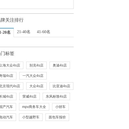
品牌关注排行
21-40名
41-60名
1-20名
热门标签
上海大众4s店
别克4s店
奥迪4s店
奇瑞4s店
一汽大众4s店
北京现代4s店
大众4s店
比亚迪4s店
长城4s店
荣威4s店
东风标致4s店
国产汽车
mpv商务车大全
小轿车
电动汽车
小型越野车
面包车报价