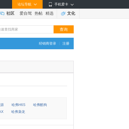
论坛导航
手机爱卡
社区
爱自驾
热帖
精选
文化
|
经销商登录
注册
能源
哈弗H6S
哈弗酷狗
AX
哈弗枭龙