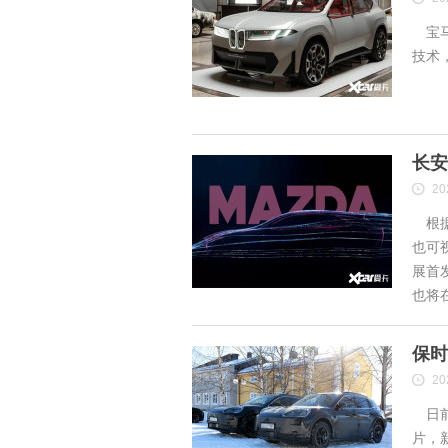
宝马
技术
长安
20
根据
也可
展首
也将
保时
20
日前
片，