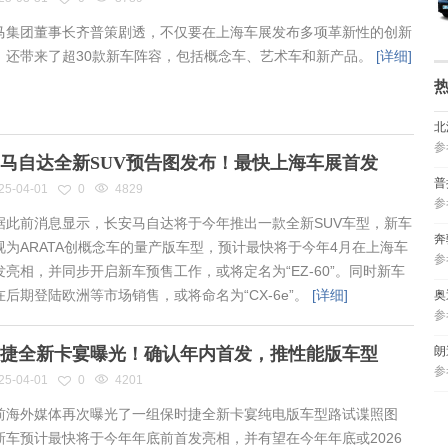
集团董事长齐普策剧透，不仅要在上海车展发布多项革新性的创新
，还带来了超30款新车阵容，包括概念车、艺术车和新产品。
[详细]
北
参
马自达全新SUV预告图发布！最快上海车展首发
普
25-04-01
0
4829
参
此前消息显示，长安马自达将于今年推出一款全新SUV车型，新车
奔
视为ARATA创概念车的量产版车型，预计最快将于今年4月在上海车
参
发亮相，并同步开启新车预售工作，或将定名为“EZ-60”。同时新车
在后期登陆欧洲等市场销售，或将命名为“CX-6e”。
[详细]
奥
参
捷全新卡宴曝光！确认年内首发，推性能版车型
朗
参
25-04-01
0
4201
海外媒体再次曝光了一组保时捷全新卡宴纯电版车型路试谍照图
新车预计最快将于今年年底前首发亮相，并有望在今年年底或2026