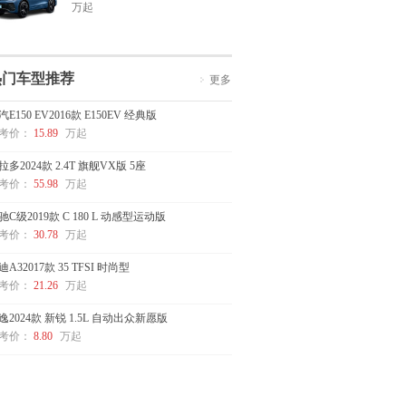
万起
热门车型推荐
更多
汽E150 EV2016款 E150EV 经典版
考价：
15.89
万起
拉多2024款 2.4T 旗舰VX版 5座
考价：
55.98
万起
驰C级2019款 C 180 L 动感型运动版
考价：
30.78
万起
迪A32017款 35 TFSI 时尚型
考价：
21.26
万起
逸2024款 新锐 1.5L 自动出众新愿版
考价：
8.80
万起