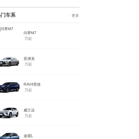
热门车系
更多
问界M7
万起
亚洲龙
万起
RAV4荣放
万起
威兰达
万起
途观L