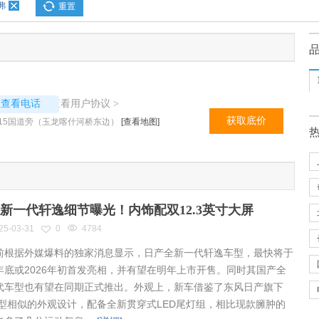
弗
重置
1518
查看用户协议
议查看电话
>
获取底价
15国道旁（玉龙喀什河桥东边）
[查看地图]
新一代轩逸细节曝光！内饰配双12.3英寸大屏
25-03-31
0
4784
根据外媒爆料的独家消息显示，日产全新一代轩逸车型，最快将于
年底或2026年初首发亮相，并有望在明年上市开售。同时其国产全
代车型也有望在同期正式推出。外观上，新车借鉴了东风日产旗下
车型相似的外观设计，配备全新贯穿式LED尾灯组，相比现款臃肿的