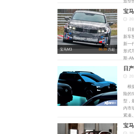
造型
宝马
20
日前
新车
新一
宝马M3
86.39
万起
形式
斯-A
日产
20
根据
险的S
型，
内市
紧凑
宝马
20