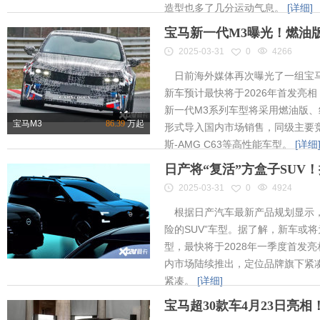
造型也多了几分运动气息。
[详细]
宝马新一代M3曝光！燃油
2025-03-31
0
4266
日前海外媒体再次曝光了一组宝马
新车预计最快将于2026年首发亮相
新一代M3系列车型将采用燃油版
宝马M3
86.39
万起
形式导入国内市场销售，同级主要竞
斯-AMG C63等高性能车型。
[详细
日产将“复活”方盒子SUV
2025-03-31
0
4924
根据日产汽车最新产品规划显示，
险的SUV”车型。据了解，新车或将为
型，最快将于2028年一季度首发
内市场陆续推出，定位品牌旗下紧凑
紧凑。
[详细]
宝马超30款车4月23日亮