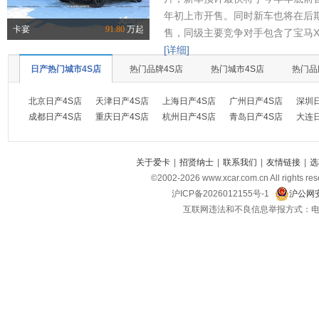
年初上市开售。同时新车也将在后
卡宴
91.80
万起
售，同级主要竞争对手包含了宝马X
[详细]
日产热门城市4S店
热门品牌4S店
热门城市4S店
热门品
北京日产4S店
天津日产4S店
上海日产4S店
广州日产4S店
深圳
成都日产4S店
重庆日产4S店
杭州日产4S店
青岛日产4S店
大连
关于爱卡
|
招贤纳士
|
联系我们
|
友情链接
|
选
©2002-
2026
www.xcar.com.cn All ri
沪ICP备2026012155号-1
沪公网安
互联网违法和不良信息举报方式：电话：021-