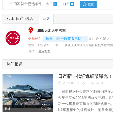
1
个商家符合已选条件
和田
日产
重置
和田 日产 4S店
4S店
A
和田天汇天中汽车
4008194313-3139
查看用户协议
同意用户协议查看电话
>
免费电话：
地址：
新疆省和田市和田市新疆玫瑰大道火车站新技校餐厅对面
促销：
进店逛逛
热门报道
日产新一代轩逸细节曝光！内
2025-03-31
0
4784
日前根据外媒爆料的独家消息显示
今年年底或2026年初首发亮相，
新一代车型也有望在同期正式推出
轩逸
10.86
万起
N7车型相似的外观设计，配备全新