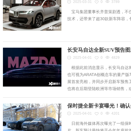
2025-03-31
0
3789
宝马集团董事长齐普策剧透，不仅
技术，还带来了超30款新车阵容
长安马自达全新SUV预告
2025-04-01
0
4829
根据此前消息显示，长安马自达将
也可视为ARATA创概念车的量产
展首发亮相，并同步开启新车预售工作
也将在后期登陆欧洲等市场销售，或将
保时捷全新卡宴曝光！确认
2025-04-01
0
4201
日前海外媒体再次曝光了一组保时
片，新车预计最快将于今年年底前首