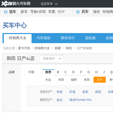
北京车市
选车
新车
导购
•
试驾
车图
SUV
买车
报价
经销
买车中心
经销商大全
汽车报价
降价排行
贷款购
促销
当前位置：
爱卡汽车
>
经销商大全
>
新疆
>
和田
>
日产经销商
和田 日产4s店
切换城市
品牌
不限
推荐
B
C
D
F
G
H
J
Q
大众
丰田
福特
本田
日产
奔
◆
◆
东风日产：
奇骏
轩逸
逍客
探陆
劲
郑州日产：
途达
锋坦Frontier Pro