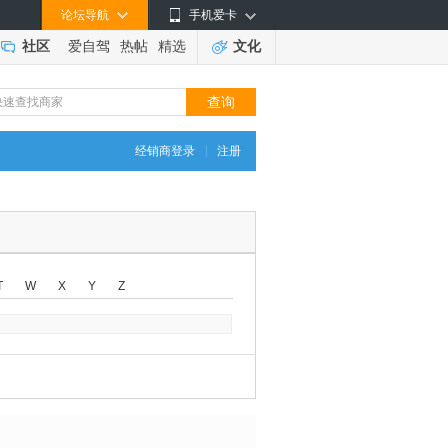
论坛导航
手机爱卡
社区
爱自驾
热帖
精选
文化
|
经销商登录
注册
T
W
X
Y
Z