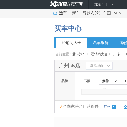
北京车市
选车
新车
导购
•
试驾
车图
SUV
买车中心
经销商大全
汽车报价
降
当前位置：
爱卡汽车
>
经销商大全
>
广东
>
广州 4s店
切换城市
品牌
不限
推荐
A
B
◆
◆
0
个商家符合已选条件
广州