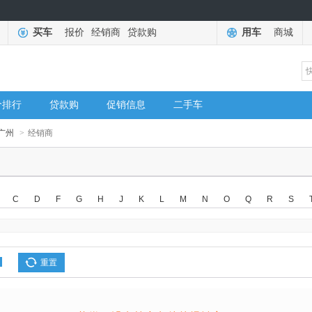
买车
报价
经销商
贷款购
用车
商城
价排行
贷款购
促销信息
二手车
广州
>
经销商
C
D
F
G
H
J
K
L
M
N
O
Q
R
S
重置