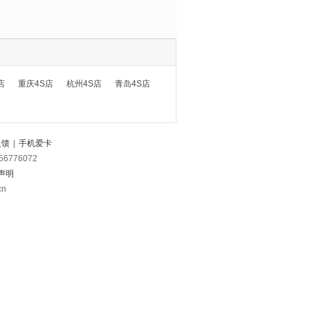
店
重庆4S店
杭州4S店
青岛4S店
反馈
|
手机爱卡
56776072
声明
cn