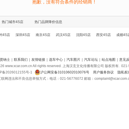
抱歉，没有符合条件的经销商！
热门城市4S店
热门品牌降价信息
州4S店
深圳4S店
南京4S店
武汉4S店
沈阳4S店
西安4S店
成都4S
贤纳士
|
联系我们
|
友情链接
|
选车中心
|
汽车图片
|
汽车论坛
|
站点地图
|
意见
026
www.xcar.com.cn All rights reserved. 上海汉玄文化传播有限公司 版权所有.
021-
P备2026012155号-1
沪公网安备31010602010076号
用户服务协议
隐私权
联网违法和不良信息举报方式：电话：021-56776072 邮箱：complaint@xcar.com.