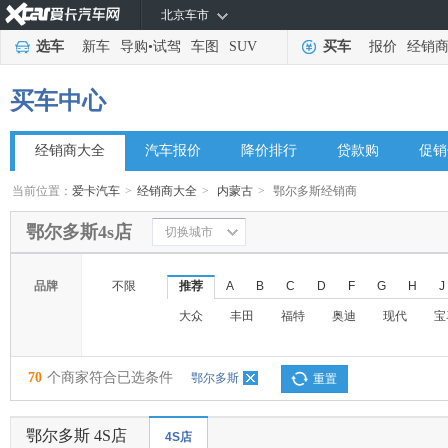
北京车市
选车
新车
导购
•
试驾
车图
SUV
买车
报价
经销
买车中心
经销商大全
汽车报价
降价排行
贷款购
促销
当前位置：
爱卡汽车
>
经销商大全
>
内蒙古
>
鄂尔多斯经销商
鄂尔多斯4s店
切换城市
品牌
不限
推荐
A
B
C
D
F
G
H
J
大众
丰田
福特
奥迪
现代
宝
70
个商家符合已选条件
鄂尔多斯
重置
鄂尔多斯 4S店
4S店