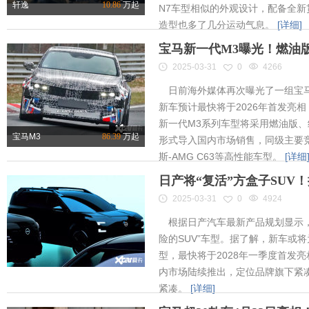
轩逸
10.86
万起
N7车型相似的外观设计，配备全新
造型也多了几分运动气息。
[详细]
宝马新一代M3曝光！燃油
2025-03-31
0
4266
日前海外媒体再次曝光了一组宝马
新车预计最快将于2026年首发亮相
新一代M3系列车型将采用燃油版
宝马M3
86.39
万起
形式导入国内市场销售，同级主要竞
斯-AMG C63等高性能车型。
[详细
日产将“复活”方盒子SUV
2025-03-31
0
4924
根据日产汽车最新产品规划显示，
险的SUV”车型。据了解，新车或将为
型，最快将于2028年一季度首发
内市场陆续推出，定位品牌旗下紧凑
紧凑。
[详细]