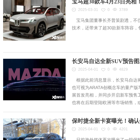
宝马超30款车4月23日亮
2025-03-31
0
3789
宝马集团董事长齐普策剧透，不仅
技术，还带来了超30款新车阵容
长安马自达全新SUV预告
2025-04-01
0
4829
根据此前消息显示，长安马自达将
也可视为ARATA创概念车的量产
展首发亮相，并同步开启新车预售工作
也将在后期登陆欧洲等市场销售，或将
保时捷全新卡宴曝光！确认
2025-04-01
0
4201
日前海外媒体再次曝光了一组保时