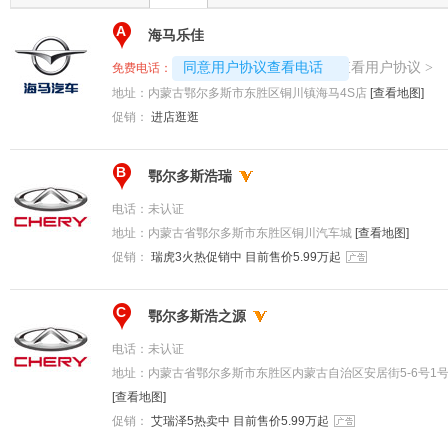
A
海马乐佳
4008192707-8584
查看用户协议
同意用户协议查看电话
>
免费电话：
地址：
内蒙古鄂尔多斯市东胜区铜川镇海马4S店
[查看地图]
促销：
进店逛逛
B
鄂尔多斯浩瑞
电话：
未认证
地址：
内蒙古省鄂尔多斯市东胜区铜川汽车城
[查看地图]
促销：
瑞虎3火热促销中 目前售价5.99万起
C
鄂尔多斯浩之源
电话：
未认证
地址：
内蒙古省鄂尔多斯市东胜区内蒙古自治区安居街5-6号1号楼
[查看地图]
促销：
艾瑞泽5热卖中 目前售价5.99万起