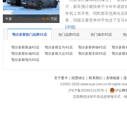
片，新车预计最快将于今年年底前首
年初上市开售。同时新车也将在后
卡宴
91.80
万起
售，同级主要竞争对手包含了宝马X
[详细]
鄂尔多斯热门品牌4S店
热门品牌4S店
热门城市4S店
热
鄂尔多斯奥迪4S店
鄂尔多斯宝马4S店
鄂尔多斯奔驰4S店
鄂尔多斯
鄂尔多斯长城4S店
鄂尔多斯大众4S店
鄂尔多斯丰田4S店
鄂尔多斯
鄂尔多斯现代4S店
关于爱卡
|
招贤纳士
|
联系我们
|
友情链接
|
选
©2002-
2026
www.xcar.com.cn All ri
沪ICP备2026012155号-1
沪公网安
互联网违法和不良信息举报方式：电话：021-