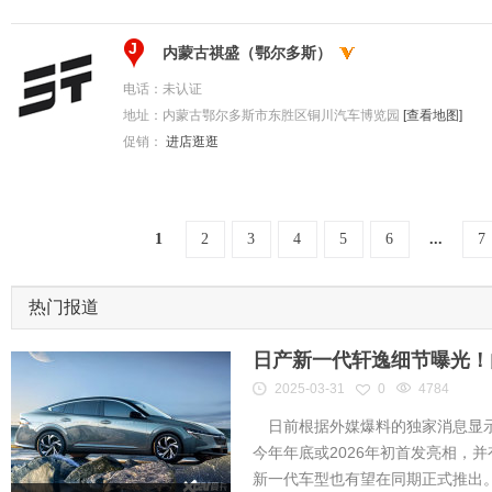
J
内蒙古祺盛（鄂尔多斯）
电话：
未认证
地址：
内蒙古鄂尔多斯市东胜区铜川汽车博览园
[查看地图]
促销：
进店逛逛
1
2
3
4
5
6
...
7
热门报道
日产新一代轩逸细节曝光！内
2025-03-31
0
4784
日前根据外媒爆料的独家消息显示
今年年底或2026年初首发亮相，
新一代车型也有望在同期正式推出