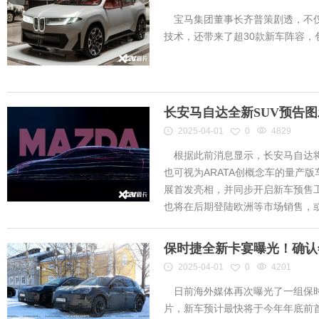
宝马集团董事长齐普策剧透，不仅
技术，还带来了超30款新车阵容
长安马自达全新SUV预告
2025-04-01
0
4829
根据此前消息显示，长安马自达将
也可视为ARATA创概念车的量产
展首发亮相，并同步开启新车预售工作
也将在后期登陆欧洲等市场销售，或将
保时捷全新卡宴曝光！确认
2025-04-01
0
4201
日前海外媒体再次曝光了一组保时
片，新车预计最快将于今年年底前首