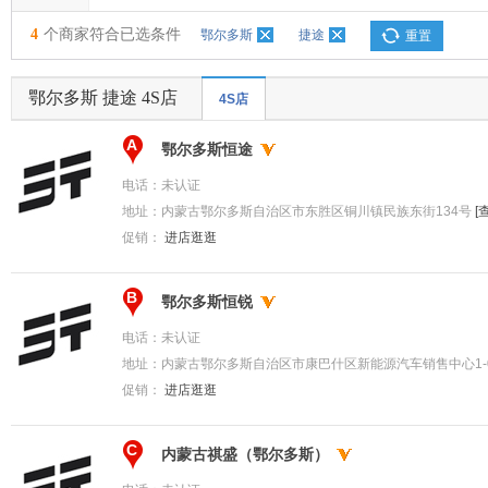
4
个商家符合已选条件
鄂尔多斯
捷途
重置
鄂尔多斯 捷途 4S店
4S店
A
鄂尔多斯恒途
电话：
未认证
地址：
内蒙古鄂尔多斯自治区市东胜区铜川镇民族东街134号
[
促销：
进店逛逛
B
鄂尔多斯恒锐
电话：
未认证
地址：
内蒙古鄂尔多斯自治区市康巴什区新能源汽车销售中心1-
促销：
进店逛逛
C
内蒙古祺盛（鄂尔多斯）