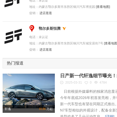
电话：
未认证
地址：
内蒙古鄂尔多斯市东胜区铜川汽车博览园
[查看地图]
促销：
进店逛逛
D
鄂尔多斯恒腾
电话：
未认证
地址：
内蒙古鄂尔多斯市东胜区铜川汽车城安居街7号
[查看地图
促销：
进店逛逛
热门报道
日产新一代轩逸细节曝光！内
2025-03-31
0
4784
日前根据外媒爆料的独家消息显示
今年年底或2026年初首发亮相，
新一代车型也有望在同期正式推出
轩逸
10.86
万起
N7车型相似的外观设计，配备全新
造型也多了几分运动气息。
[详细]