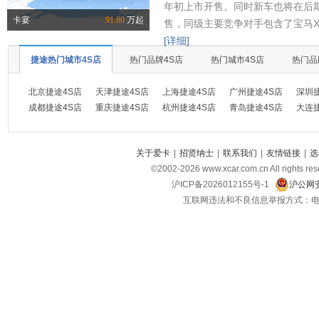
年初上市开售。同时新车也将在后
卡宴
91.80
万起
售，同级主要竞争对手包含了宝马X
[详细]
捷途热门城市4S店
热门品牌4S店
热门城市4S店
热门品
北京捷途4S店
天津捷途4S店
上海捷途4S店
广州捷途4S店
深圳
成都捷途4S店
重庆捷途4S店
杭州捷途4S店
青岛捷途4S店
大连
关于爱卡
|
招贤纳士
|
联系我们
|
友情链接
|
选
©2002-
2026
www.xcar.com.cn All ri
沪ICP备2026012155号-1
沪公网安
互联网违法和不良信息举报方式：电话：021-