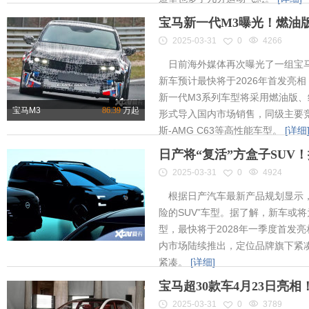
宝马新一代M3曝光！燃油
2025-03-31
0
4266
日前海外媒体再次曝光了一组宝马
新车预计最快将于2026年首发亮相
新一代M3系列车型将采用燃油版
宝马M3
86.39
万起
形式导入国内市场销售，同级主要竞
斯-AMG C63等高性能车型。
[详细
日产将“复活”方盒子SUV
2025-03-31
0
4924
根据日产汽车最新产品规划显示，
险的SUV”车型。据了解，新车或将为
型，最快将于2028年一季度首发
内市场陆续推出，定位品牌旗下紧凑
紧凑。
[详细]
宝马超30款车4月23日亮
2025-03-31
0
3789