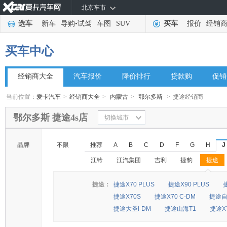
北京车市
选车
新车
导购
•
试驾
车图
SUV
买车
报价
经销
买车中心
经销商大全
汽车报价
降价排行
贷款购
促销
当前位置：
爱卡汽车
>
经销商大全
>
内蒙古
>
鄂尔多斯
>
捷途经销商
鄂尔多斯 捷途4s店
切换城市
品牌
不限
推荐
A
B
C
D
F
G
H
J
江铃
江汽集团
吉利
捷豹
捷途
◆
◆
捷途：
捷途X70 PLUS
捷途X90 PLUS
捷途X70S
捷途X70 C-DM
捷途
捷途大圣i-DM
捷途山海T1
捷途X