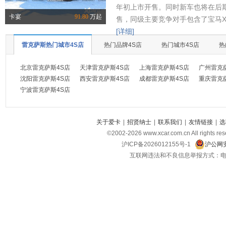
年初上市开售。同时新车也将在后
卡宴
91.80
万起
售，同级主要竞争对手包含了宝马X
[详细]
雷克萨斯热门城市4S店
热门品牌4S店
热门城市4S店
热
北京雷克萨斯4S店
天津雷克萨斯4S店
上海雷克萨斯4S店
广州雷克
沈阳雷克萨斯4S店
西安雷克萨斯4S店
成都雷克萨斯4S店
重庆雷克
宁波雷克萨斯4S店
关于爱卡
|
招贤纳士
|
联系我们
|
友情链接
|
选
©2002-
2026
www.xcar.com.cn All ri
沪ICP备2026012155号-1
沪公网安
互联网违法和不良信息举报方式：电话：021-