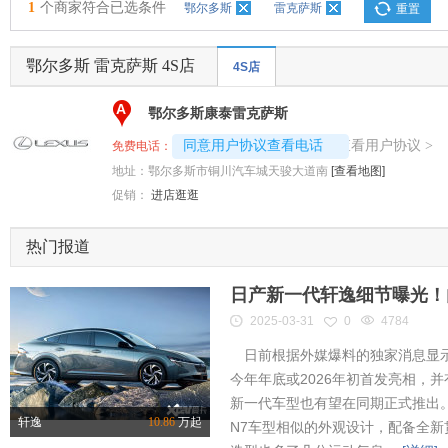
1
个商家符合已选条件
鄂尔多斯
雷克萨斯
重置
鄂尔多斯 雷克萨斯 4S店
4S店
A
鄂尔多斯康泰雷克萨斯
4008192717-6848
查看用户协议
同意用户协议查看电话
>
免费电话：
地址：
鄂尔多斯市铜川汽车城天骏大道南
[查看地图]
促销：
进店逛逛
热门报道
日产新一代轩逸细节曝光！内
2025-03-31
0
4784
日前根据外媒爆料的独家消息显示
今年年底或2026年初首发亮相，
新一代车型也有望在同期正式推出
轩逸
10.86
万起
N7车型相似的外观设计，配备全新