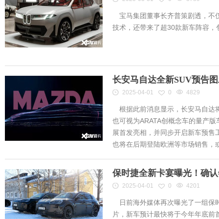
宝马集团董事长齐普策剧透，不仅
技术，还带来了超30款新车阵容
长安马自达全新SUV预告
2025-04-01
0
4829
根据此前消息显示，长安马自达将
也可视为ARATA创概念车的量产
展首发亮相，并同步开启新车预售工作
也将在后期登陆欧洲等市场销售，或将
保时捷全新卡宴曝光！确认
2025-04-01
0
4201
日前海外媒体再次曝光了一组保时
片，新车预计最快将于今年年底前首