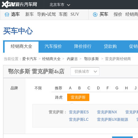
北京车市
选车
新车
导购
•
试驾
车图
SUV
买车
报价
经销
买车中心
经销商大全
汽车报价
降价排行
贷款购
促销
当前位置：
爱卡汽车
>
经销商大全
>
内蒙古
>
鄂尔多斯
>
雷克萨斯经销商
鄂尔多斯 雷克萨斯4s店
切换城市
品牌
不限
推荐
A
B
C
D
F
G
H
J
路虎
雷克萨斯
◆
◆
雷克萨斯：
雷克萨斯ES
雷克萨斯NX
雷克萨
雷克萨斯LC
雷克萨斯UX新能源