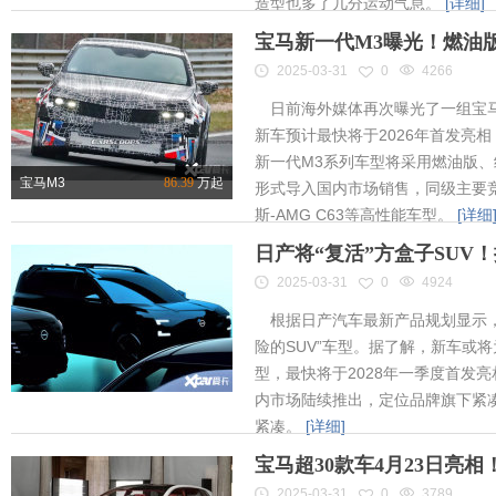
造型也多了几分运动气息。
[详细]
宝马新一代M3曝光！燃油
2025-03-31
0
4266
日前海外媒体再次曝光了一组宝马
新车预计最快将于2026年首发亮相
新一代M3系列车型将采用燃油版
宝马M3
86.39
万起
形式导入国内市场销售，同级主要竞
斯-AMG C63等高性能车型。
[详细
日产将“复活”方盒子SUV
2025-03-31
0
4924
根据日产汽车最新产品规划显示，
险的SUV”车型。据了解，新车或将为
型，最快将于2028年一季度首发
内市场陆续推出，定位品牌旗下紧凑
紧凑。
[详细]
宝马超30款车4月23日亮
2025-03-31
0
3789