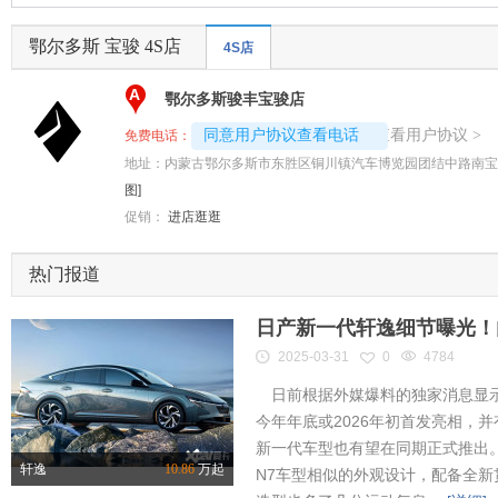
鄂尔多斯 宝骏 4S店
4S店
A
鄂尔多斯骏丰宝骏店
4008192717-5885
查看用户协议
同意用户协议查看电话
>
免费电话：
地址：
内蒙古鄂尔多斯市东胜区铜川镇汽车博览园团结中路南宝
图]
促销：
进店逛逛
热门报道
日产新一代轩逸细节曝光！内
2025-03-31
0
4784
日前根据外媒爆料的独家消息显示
今年年底或2026年初首发亮相，
新一代车型也有望在同期正式推出
轩逸
10.86
万起
N7车型相似的外观设计，配备全新