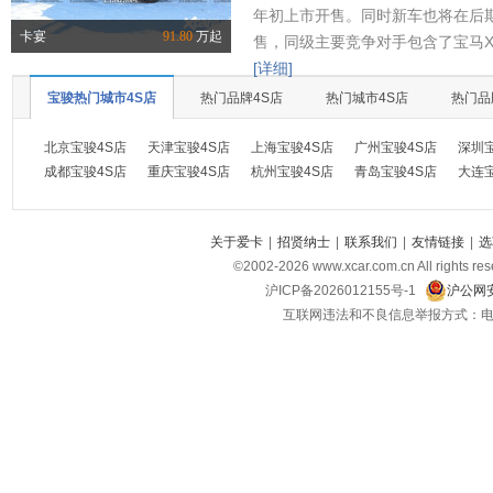
年初上市开售。同时新车也将在后
卡宴
91.80
万起
售，同级主要竞争对手包含了宝马X
[详细]
宝骏热门城市4S店
热门品牌4S店
热门城市4S店
热门品
北京宝骏4S店
天津宝骏4S店
上海宝骏4S店
广州宝骏4S店
深圳
成都宝骏4S店
重庆宝骏4S店
杭州宝骏4S店
青岛宝骏4S店
大连
关于爱卡
|
招贤纳士
|
联系我们
|
友情链接
|
选
©2002-
2026
www.xcar.com.cn All ri
沪ICP备2026012155号-1
沪公网安
互联网违法和不良信息举报方式：电话：021-