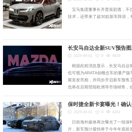
宝马集团董事长齐普策剧透，不仅
技术，还带来了超30款新车阵容
长安马自达全新SUV预告
2025-04-01
0
4829
根据此前消息显示，长安马自达将
也可视为ARATA创概念车的量产
展首发亮相，并同步开启新车预售工作
也将在后期登陆欧洲等市场销售，或将
保时捷全新卡宴曝光！确认
2025-04-01
0
4201
日前海外媒体再次曝光了一组保时
片，新车预计最快将于今年年底前首