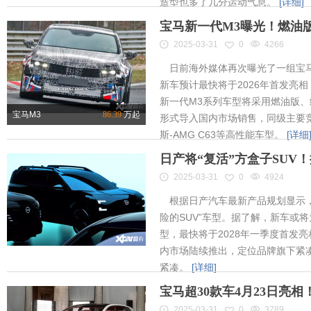
造型也多了几分运动气息。
[详细]
宝马新一代M3曝光！燃油
2025-03-31
0
4266
日前海外媒体再次曝光了一组宝马
新车预计最快将于2026年首发亮相
新一代M3系列车型将采用燃油版
宝马M3
86.39
万起
形式导入国内市场销售，同级主要竞
斯-AMG C63等高性能车型。
[详细
日产将“复活”方盒子SUV
2025-03-31
0
4924
根据日产汽车最新产品规划显示，
险的SUV”车型。据了解，新车或将为
型，最快将于2028年一季度首发
内市场陆续推出，定位品牌旗下紧凑
紧凑。
[详细]
宝马超30款车4月23日亮
2025-03-31
0
3789