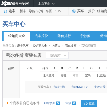
北京车市
选车
新车
导购
•
试驾
车图
SUV
买车
报价
经销
买车中心
经销商大全
汽车报价
降价排行
贷款购
促销
当前位置：
爱卡汽车
>
经销商大全
>
内蒙古
>
鄂尔多斯
>
宝骏经销商
鄂尔多斯 宝骏4s店
切换城市
品牌
不限
推荐
A
B
C
D
F
G
H
J
北汽昌河
奔驰
本田
宝马
比亚迪
宝骏汽车：
宝骏云海
宝骏KiWi EV
宝骏云朵
1
个商家符合已选条件
鄂尔多斯
宝骏
重置