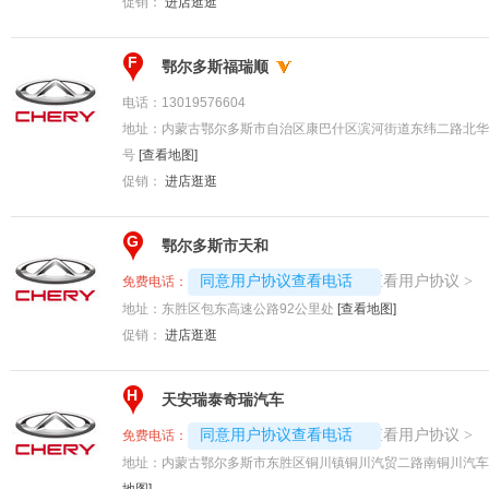
促销：
进店逛逛
F
鄂尔多斯福瑞顺
电话：
13019576604
地址：
内蒙古鄂尔多斯市自治区康巴什区滨河街道东纬二路北华
号
[查看地图]
促销：
进店逛逛
G
鄂尔多斯市天和
4008192717-1974
查看用户协议
同意用户协议查看电话
>
免费电话：
地址：
东胜区包东高速公路92公里处
[查看地图]
促销：
进店逛逛
H
天安瑞泰奇瑞汽车
4008192696-8287
查看用户协议
同意用户协议查看电话
>
免费电话：
地址：
内蒙古鄂尔多斯市东胜区铜川镇铜川汽贸二路南铜川汽车
地图]