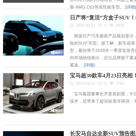
斯-AMG C63等高性能车型。
[详细
日产将“复活”方盒子SUV
2025-03-31
0
4924
根据日产汽车最新产品规划显示，
险的SUV”车型。据了解，新车或将为
型，最快将于2028年一季度首发
内市场陆续推出，定位品牌旗下紧凑
紧凑。
[详细]
宝马超30款车4月23日亮
2025-03-31
0
3789
宝马集团董事长齐普策剧透，不仅
技术，还带来了超30款新车阵容
长安马自达全新SUV预告