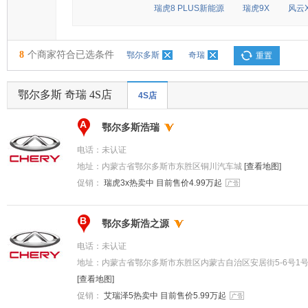
瑞虎8 PLUS新能源
瑞虎9X
风云X
8
个商家符合已选条件
鄂尔多斯
奇瑞
重置
鄂尔多斯 奇瑞 4S店
4S店
A
鄂尔多斯浩瑞
电话：
未认证
地址：
内蒙古省鄂尔多斯市东胜区铜川汽车城
[查看地图]
促销：
瑞虎3x热卖中 目前售价4.99万起
B
鄂尔多斯浩之源
电话：
未认证
地址：
内蒙古省鄂尔多斯市东胜区内蒙古自治区安居街5-6号1号楼
[查看地图]
促销：
艾瑞泽5热卖中 目前售价5.99万起