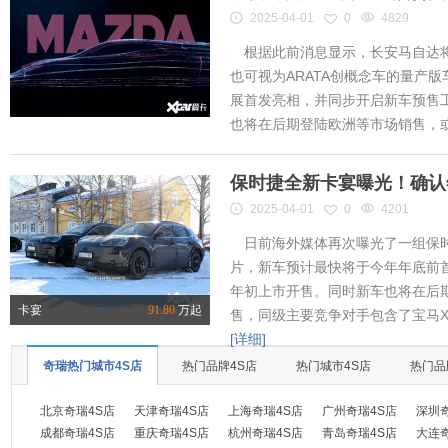
2025-04-01
0
4829
根据此前消息显示，长安马自达将
也可视为ARATA创概念车的量产
展首发亮相，并同步开启新车预售工作
也将在后期登陆欧洲等市场销售，或将
保时捷全新卡宴曝光！确认
2025-04-01
0
4201
日前海外媒体再次曝光了一组保时
片，新车预计最快将于今年年底前首
年初上市开售。同时新车也将在后
卡宴
91.80
万起
售，同级主要竞争对手包含了宝马X
[详细]
奇瑞热门城市4S店
热门品牌4S店
热门城市4S店
热门品
北京奇瑞4S店
天津奇瑞4S店
上海奇瑞4S店
广州奇瑞4S店
深圳
成都奇瑞4S店
重庆奇瑞4S店
杭州奇瑞4S店
青岛奇瑞4S店
大连