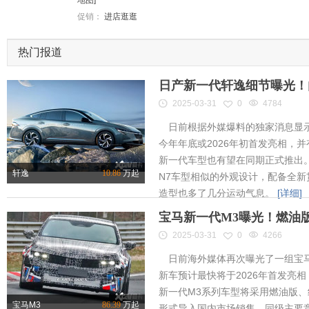
促销：
进店逛逛
热门报道
日产新一代轩逸细节曝光！内
2025-03-31
0
4784
日前根据外媒爆料的独家消息显示
今年年底或2026年初首发亮相，
新一代车型也有望在同期正式推出
轩逸
10.86
万起
N7车型相似的外观设计，配备全新
造型也多了几分运动气息。
[详细]
宝马新一代M3曝光！燃油
2025-03-31
0
4266
日前海外媒体再次曝光了一组宝马
新车预计最快将于2026年首发亮相
新一代M3系列车型将采用燃油版
宝马M3
86.39
万起
形式导入国内市场销售，同级主要竞