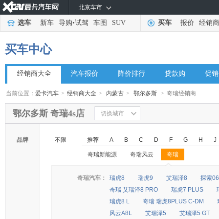
北京车市
选车
新车
导购
•
试驾
车图
SUV
买车
报价
经销
买车中心
经销商大全
汽车报价
降价排行
贷款购
促销
当前位置：
爱卡汽车
>
经销商大全
>
内蒙古
>
鄂尔多斯
>
奇瑞经销商
鄂尔多斯 奇瑞4s店
切换城市
品牌
不限
推荐
A
B
C
D
F
G
H
J
奇瑞新能源
奇瑞风云
奇瑞
◆
◆
奇瑞汽车：
瑞虎8
瑞虎9
艾瑞泽8
探索06
奇瑞 艾瑞泽8 PRO
瑞虎7 PLUS
瑞虎8 L
奇瑞 瑞虎8PLUS C-DM
风云A8L
艾瑞泽5
艾瑞泽5 GT