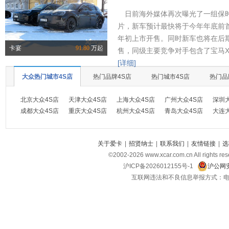
日前海外媒体再次曝光了一组保时
片，新车预计最快将于今年年底前首
年初上市开售。同时新车也将在后
卡宴
91.80
万起
售，同级主要竞争对手包含了宝马X
[详细]
大众热门城市4S店
热门品牌4S店
热门城市4S店
热门品
北京大众4S店
天津大众4S店
上海大众4S店
广州大众4S店
深圳
成都大众4S店
重庆大众4S店
杭州大众4S店
青岛大众4S店
大连
关于爱卡
|
招贤纳士
|
联系我们
|
友情链接
|
选
©2002-
2026
www.xcar.com.cn All ri
沪ICP备2026012155号-1
沪公网安
互联网违法和不良信息举报方式：电话：021-