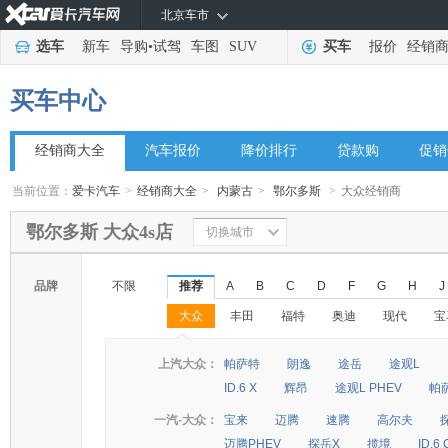
北京车市
选车
新车
导购
•
试驾
车图
SUV
买车
报价
经销
买车中心
经销商大全
汽车报价
降价排行
贷款购
促销
当前位置：
爱卡汽车
>
经销商大全
>
内蒙古
>
鄂尔多斯
>
大众经销商
鄂尔多斯 大众4s店
切换城市
品牌
不限
推荐
A
B
C
D
F
G
H
J
大众
丰田
福特
奥迪
现代
宝
◆
◆
上汽大众：
帕萨特
朗逸
途岳
途观L
ID.6 X
辉昂
途观L PHEV
帕
一汽-大众：
宝来
迈腾
速腾
高尔夫
迈腾PHEV
探岳X
揽境
ID.6