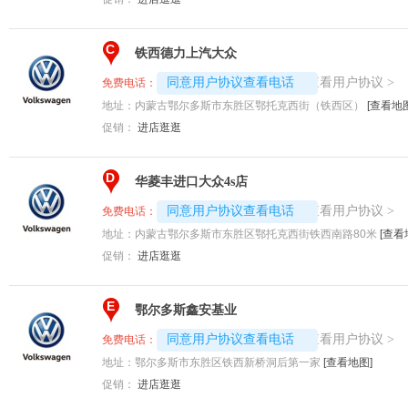
C
铁西德力上汽大众
4008194313-1789
查看用户协议
同意用户协议查看电话
>
免费电话：
地址：
内蒙古鄂尔多斯市东胜区鄂托克西街（铁西区）
[查看地图
促销：
进店逛逛
D
华菱丰进口大众4s店
4008192707-5561
查看用户协议
同意用户协议查看电话
>
免费电话：
地址：
内蒙古鄂尔多斯市东胜区鄂托克西街铁西南路80米
[查看
促销：
进店逛逛
E
鄂尔多斯鑫安基业
4008192717-2643
查看用户协议
同意用户协议查看电话
>
免费电话：
地址：
鄂尔多斯市东胜区铁西新桥洞后第一家
[查看地图]
促销：
进店逛逛