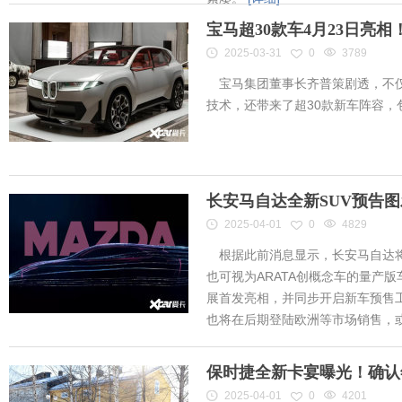
宝马超30款车4月23日亮
2025-03-31
0
3789
宝马集团董事长齐普策剧透，不仅
技术，还带来了超30款新车阵容
长安马自达全新SUV预告
2025-04-01
0
4829
根据此前消息显示，长安马自达将
也可视为ARATA创概念车的量产
展首发亮相，并同步开启新车预售工作
也将在后期登陆欧洲等市场销售，或将
保时捷全新卡宴曝光！确认
2025-04-01
0
4201