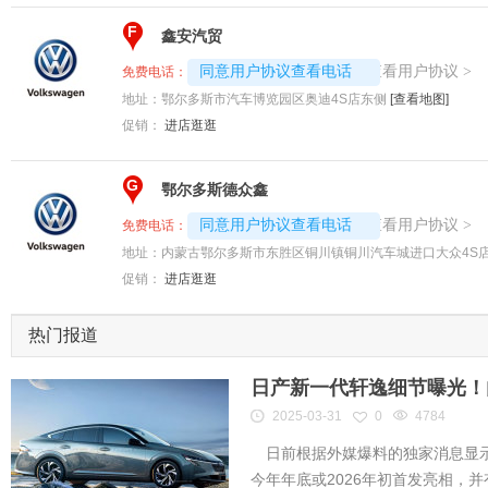
F
鑫安汽贸
4008192717-2333
查看用户协议
同意用户协议查看电话
>
免费电话：
地址：
鄂尔多斯市汽车博览园区奥迪4S店东侧
[查看地图]
促销：
进店逛逛
G
鄂尔多斯德众鑫
4008192717-5779
查看用户协议
同意用户协议查看电话
>
免费电话：
地址：
内蒙古鄂尔多斯市东胜区铜川镇铜川汽车城进口大众4S
促销：
进店逛逛
热门报道
日产新一代轩逸细节曝光！内
2025-03-31
0
4784
日前根据外媒爆料的独家消息显示
今年年底或2026年初首发亮相，