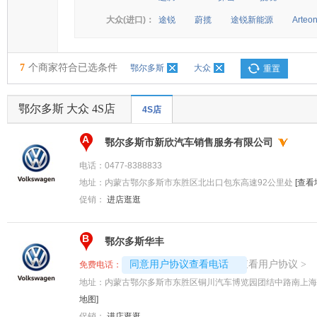
大众(进口)：
途锐
蔚揽
途锐新能源
Arteo
7
个商家符合已选条件
鄂尔多斯
大众
重置
鄂尔多斯 大众 4S店
4S店
A
鄂尔多斯市新欣汽车销售服务有限公司
电话：
0477-8388833
地址：
内蒙古鄂尔多斯市东胜区北出口包东高速92公里处
[查看
促销：
进店逛逛
B
鄂尔多斯华丰
4008192696-8728
查看用户协议
同意用户协议查看电话
>
免费电话：
地址：
内蒙古鄂尔多斯市东胜区铜川汽车博览园团结中路南上海
地图]
促销：
进店逛逛