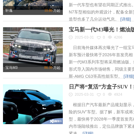
新一代车型也有望在同期正式推出
轩逸
10.86
万起
N7车型相似的外观设计，配备全新
造型也多了几分运动气息。
[详细]
宝马新一代M3曝光！燃油
2025-03-31
0
4266
日前海外媒体再次曝光了一组宝马
新车预计最快将于2026年首发亮相
新一代M3系列车型将采用燃油版
宝马M3
86.39
万起
形式导入国内市场销售，同级主要竞
斯-AMG C63等高性能车型。
[详细
日产将“复活”方盒子SUV
2025-03-31
0
4924
根据日产汽车最新产品规划显示，
险的SUV”车型。据了解，新车或将为
型，最快将于2028年一季度首发
内市场陆续推出，定位品牌旗下紧凑
紧凑。
[详细]