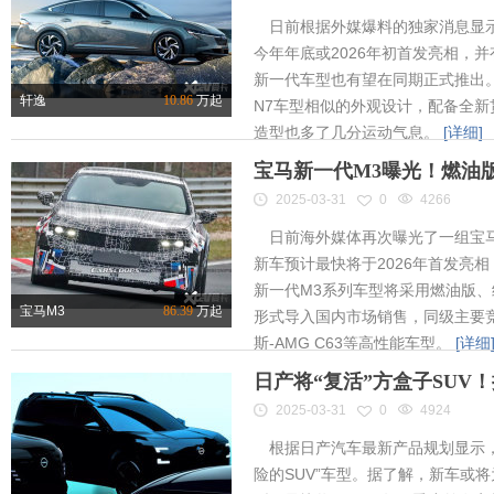
日前根据外媒爆料的独家消息显示
今年年底或2026年初首发亮相，
新一代车型也有望在同期正式推出
轩逸
10.86
万起
N7车型相似的外观设计，配备全新
造型也多了几分运动气息。
[详细]
宝马新一代M3曝光！燃油
2025-03-31
0
4266
日前海外媒体再次曝光了一组宝马
新车预计最快将于2026年首发亮相
新一代M3系列车型将采用燃油版
宝马M3
86.39
万起
形式导入国内市场销售，同级主要竞
斯-AMG C63等高性能车型。
[详细
日产将“复活”方盒子SUV
2025-03-31
0
4924
根据日产汽车最新产品规划显示，
险的SUV”车型。据了解，新车或将为