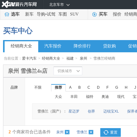
北京车市
选车
新车
导购
•
试驾
车图
SUV
买车
报价
经销
买车中心
经销商大全
汽车报价
降价排行
贷款购
促销
当前位置：
爱卡汽车
>
经销商大全
>
福建
>
泉州
>
雪佛兰经销商
泉州 雪佛兰4s店
切换城市
品牌
不限
推荐
A
B
C
D
F
G
H
J
大众
丰田
福特
奥迪
现代
宝
雪佛兰（国产）：
星迈罗
创界
迈锐宝XL
探界
2
个商家符合已选条件
泉州
雪佛兰
重置