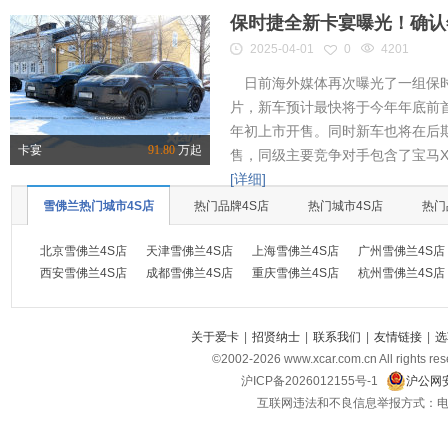
保时捷全新卡宴曝光！确认
2025-04-01
0
4201
日前海外媒体再次曝光了一组保时
片，新车预计最快将于今年年底前首
年初上市开售。同时新车也将在后
卡宴
91.80
万起
售，同级主要竞争对手包含了宝马X
[详细]
雪佛兰热门城市4S店
热门品牌4S店
热门城市4S店
热门
北京雪佛兰4S店
天津雪佛兰4S店
上海雪佛兰4S店
广州雪佛兰4S店
西安雪佛兰4S店
成都雪佛兰4S店
重庆雪佛兰4S店
杭州雪佛兰4S店
关于爱卡
|
招贤纳士
|
联系我们
|
友情链接
|
选
©2002-
2026
www.xcar.com.cn All ri
沪ICP备2026012155号-1
沪公网安
互联网违法和不良信息举报方式：电话：021-