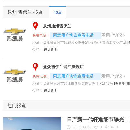
泉州 雪佛兰 4S店
4S店
A
泉州通海雪佛兰
4008192707-1043
查看用户协议
同意用户协议查看电话
>
免费电话：
地址：
福建省泉州市鲤城区经济开发区迎宾大道通海文化广场
[
促销：
进店逛逛
B
盈众雪佛兰晋江旗舰店
4008192717-3976
查看用户协议
同意用户协议查看电话
>
免费电话：
地址：
福建省泉州市晋江市新塘街道后洋社区1区6号
[查看地图]
促销：
进店逛逛
热门报道
日产新一代轩逸细节曝光！内
2025-03-31
0
4784