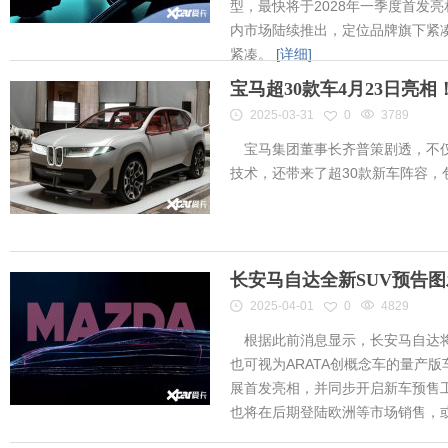
型，最快将于2028年一季度首发
内市场陆续推出，定位品牌旗下紧凑
紧凑。
[详细]
宝马超30款车4月23日亮
2025-03-31
0
3789
宝马集团董事长齐普策剧透，不仅
技术，还带来了超30款新车阵容
长安马自达全新SUV预告
2025-04-01
0
4829
根据此前消息显示，长安马自达将
也可视为ARATA创概念车的量产
展首发亮相，并同步开启新车预售工作
也将在后期登陆欧洲等市场销售，或将