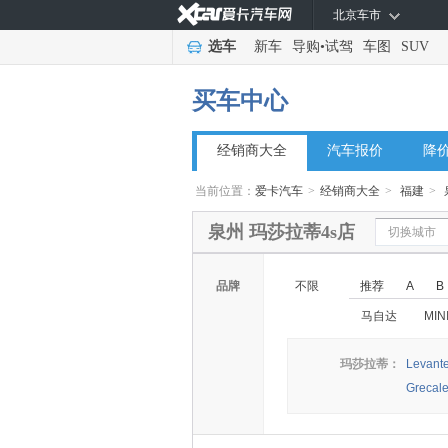
北京车市
选车
新车
导购
•
试驾
车图
SUV
买车中心
经销商大全
汽车报价
降
当前位置：
爱卡汽车
>
经销商大全
>
福建
>
泉州 玛莎拉蒂4s店
切换城市
品牌
不限
推荐
A
B
马自达
MIN
玛莎拉蒂：
Levant
Greca