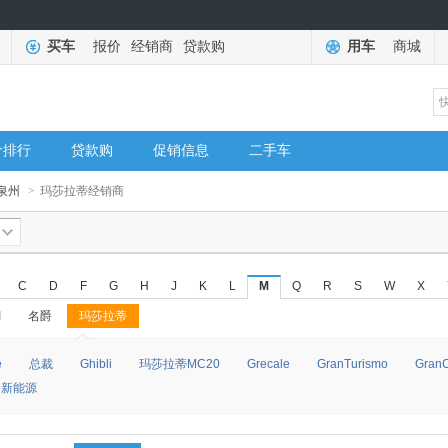
买车
报价
经销商
贷款购
用车
商城
价排行
贷款购
促销信息
二手车
泉州
>
玛莎拉蒂经销商
C
D
F
G
H
J
K
L
M
Q
R
S
W
X
I
名爵
玛莎拉蒂
◆
◆
e
总裁
Ghibli
玛莎拉蒂MC20
Grecale
GranTurismo
GranC
le新能源