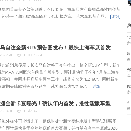
集团董事长齐普策剧透，不仅要在上海车展发布多项革新性的创新
，还带来了超30款新车阵容，包括概念车、艺术车和新产品。
[详细]
北
参
马自达全新SUV预告图发布！最快上海车展首发
普
25-04-01
0
4829
参
此前消息显示，长安马自达将于今年推出一款全新SUV车型，新车
奔
视为ARATA创概念车的量产版车型，预计最快将于今年4月在上海车
参
发亮相，并同步开启新车预售工作，或将定名为“EZ-60”。同时新车
在后期登陆欧洲等市场销售，或将命名为“CX-6e”。
[详细]
奥
参
捷全新卡宴曝光！确认年内首发，推性能版车型
朗
参
25-04-01
0
4201
海外媒体再次曝光了一组保时捷全新卡宴纯电版车型路试谍照图
新车预计最快将于今年年底前首发亮相，并有望在今年年底或2026