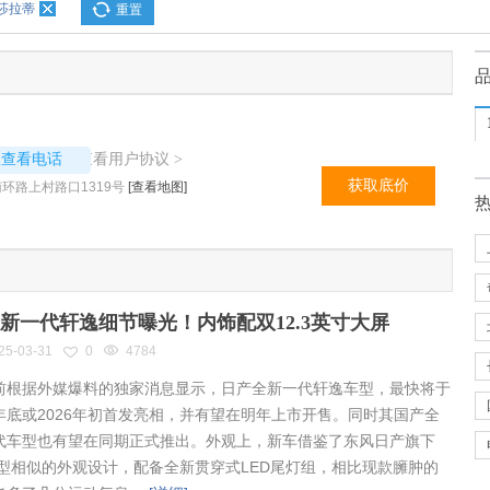
莎拉蒂
重置
7129
查看用户协议
议查看电话
>
获取底价
环路上村路口1319号
[查看地图]
新一代轩逸细节曝光！内饰配双12.3英寸大屏
25-03-31
0
4784
根据外媒爆料的独家消息显示，日产全新一代轩逸车型，最快将于
年底或2026年初首发亮相，并有望在明年上市开售。同时其国产全
代车型也有望在同期正式推出。外观上，新车借鉴了东风日产旗下
车型相似的外观设计，配备全新贯穿式LED尾灯组，相比现款臃肿的