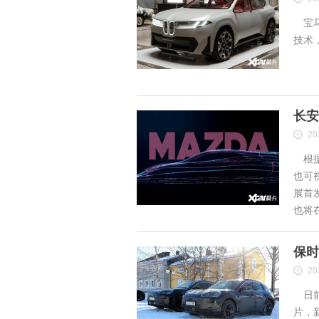
宝马
技术
长安
20
根据
也可
展首
也将
保时
20
日前
片，