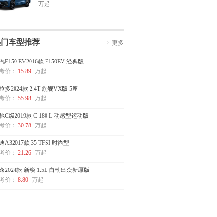
万起
热门车型推荐
更多
汽E150 EV2016款 E150EV 经典版
考价：
15.89
万起
拉多2024款 2.4T 旗舰VX版 5座
考价：
55.98
万起
驰C级2019款 C 180 L 动感型运动版
考价：
30.78
万起
迪A32017款 35 TFSI 时尚型
考价：
21.26
万起
逸2024款 新锐 1.5L 自动出众新愿版
考价：
8.80
万起