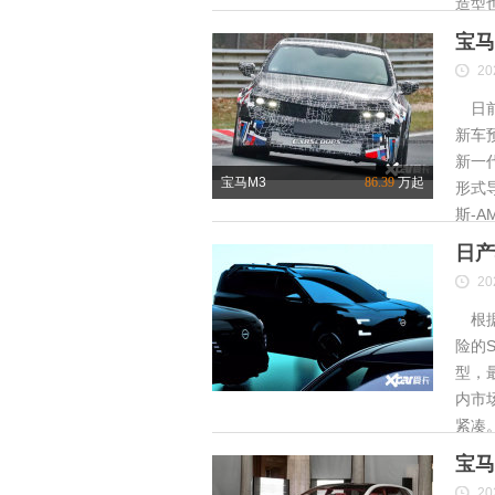
造型
宝马
20
日前
新车
新一
宝马M3
86.39
万起
形式
斯-A
日产
20
根据
险的S
型，
内市
紧凑
宝马
20