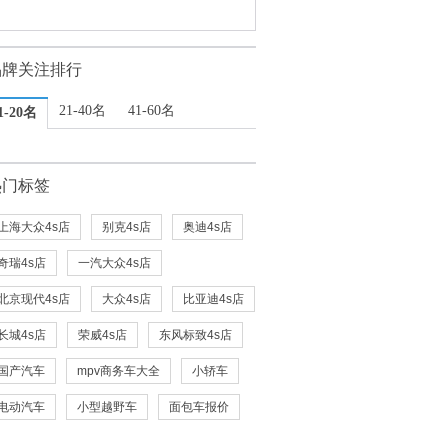
品牌关注排行
21-40名
41-60名
1-20名
热门标签
上海大众4s店
别克4s店
奥迪4s店
奇瑞4s店
一汽大众4s店
北京现代4s店
大众4s店
比亚迪4s店
长城4s店
荣威4s店
东风标致4s店
国产汽车
mpv商务车大全
小轿车
电动汽车
小型越野车
面包车报价