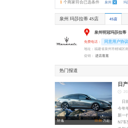
1
个商家符合已选条件
泉州
玛
泉州 玛莎拉蒂 4S店
4S店
A
泉州明冠玛莎拉蒂
4008192707-
同意用户协
免费电话：
地址：
福建省泉州市鲤城区南
促销：
进店逛逛
热门报道
日产
20
日前
今年
新一
轩逸
10.86
万起
N7