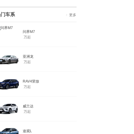
热门车系
更多
问界M7
万起
亚洲龙
万起
RAV4荣放
万起
威兰达
万起
途观L