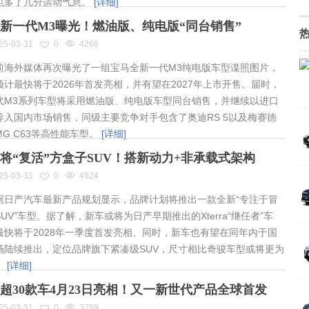
也多了几分运动气息。
[详细]
新一代M3曝光！燃油版、纯电版“同台销售”
25-03-31
0
4266
海外媒体再次曝光了一组宝马全新一代M3纯电版车型谍照图片，
预计最快将于2026年首发亮相，并有望在2027年上市开售。届时，
代M3系列车型将采用燃油版、纯电版车型同台销售，并继续以进口
导入国内市场销售，同级主要竞争对手包含了奥迪RS 5以及梅赛德
MG C63等高性能车型。
[详细]
将“复活”方盒子SUV！搭新动力+非承载式架构
25-03-31
0
4924
日产汽车最新产品规划显示，品牌计划将推出一款全新“专注于冒
UV”车型。据了解，新车或将为日产早期推出的Xterra“继任者”车
最快将于2028年一季度首发亮相。同时，新车也有望在同年内于国
场陆续推出，定位品牌旗下紧凑级SUV，尺寸相比奇骏车型或将更为
。
[详细]
超30款车4月23日亮相！又一新世代产品全球首发
25-03-31
0
3789