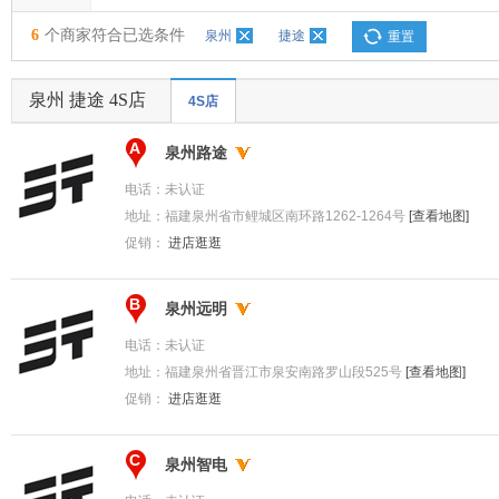
6
个商家符合已选条件
泉州
捷途
重置
泉州 捷途 4S店
4S店
A
泉州路途
电话：
未认证
地址：
福建泉州省市鲤城区南环路1262-1264号
[查看地图]
促销：
进店逛逛
B
泉州远明
电话：
未认证
地址：
福建泉州省晋江市泉安南路罗山段525号
[查看地图]
促销：
进店逛逛
C
泉州智电