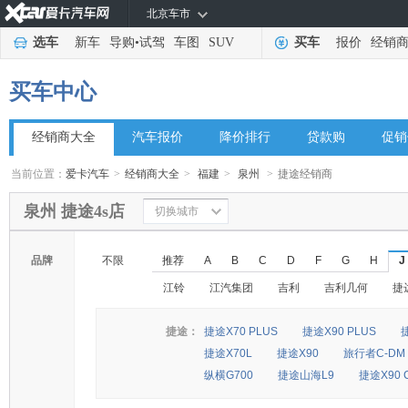
北京车市
选车
新车
导购
•
试驾
车图
SUV
买车
报价
经销
买车中心
经销商大全
汽车报价
降价排行
贷款购
促销
当前位置：
爱卡汽车
>
经销商大全
>
福建
>
泉州
>
捷途经销商
泉州 捷途4s店
切换城市
品牌
不限
推荐
A
B
C
D
F
G
H
J
江铃
江汽集团
吉利
吉利几何
捷
捷途：
捷途X70 PLUS
捷途X90 PLUS
捷途X70L
捷途X90
旅行者C-DM
纵横G700
捷途山海L9
捷途X90 