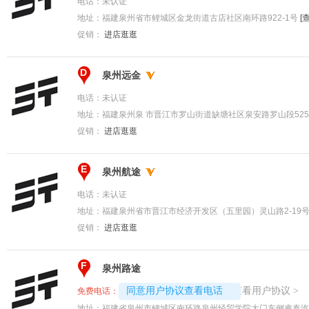
电话：
未认证
地址：
福建泉州省市鲤城区金龙街道古店社区南环路922-1号
[
促销：
进店逛逛
D
泉州远金
电话：
未认证
地址：
福建泉州泉 市晋江市罗山街道缺塘社区泉安路罗山段52
促销：
进店逛逛
E
泉州航途
电话：
未认证
地址：
福建泉州省市晋江市经济开发区（五里园）灵山路2-19
促销：
进店逛逛
F
泉州路途
4008192707-4395
查看用户协议
同意用户协议查看电话
>
免费电话：
地址：
福建省泉州市鲤城区南环路泉州经贸学院大门东侧睿泰汽