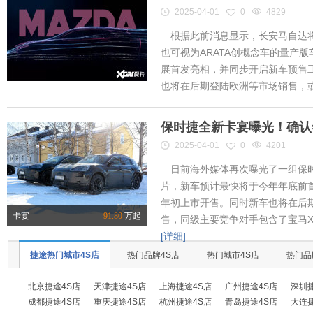
2025-04-01
0
4829
根据此前消息显示，长安马自达将
也可视为ARATA创概念车的量产
展首发亮相，并同步开启新车预售工作
也将在后期登陆欧洲等市场销售，或将
保时捷全新卡宴曝光！确认
2025-04-01
0
4201
日前海外媒体再次曝光了一组保时
片，新车预计最快将于今年年底前首
年初上市开售。同时新车也将在后
卡宴
91.80
万起
售，同级主要竞争对手包含了宝马X
[详细]
捷途热门城市4S店
热门品牌4S店
热门城市4S店
热门品
北京捷途4S店
天津捷途4S店
上海捷途4S店
广州捷途4S店
深圳
成都捷途4S店
重庆捷途4S店
杭州捷途4S店
青岛捷途4S店
大连