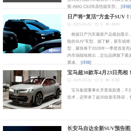
斯-AMG C63等高性能车型。
[详细
日产将“复活”方盒子SUV
2025-03-31
0
4924
根据日产汽车最新产品规划显示，
险的SUV”车型。据了解，新车或将为
型，最快将于2028年一季度首发
内市场陆续推出，定位品牌旗下紧凑
紧凑。
[详细]
宝马超30款车4月23日亮
2025-03-31
0
3789
宝马集团董事长齐普策剧透，不仅
技术，还带来了超30款新车阵容
长安马自达全新SUV预告