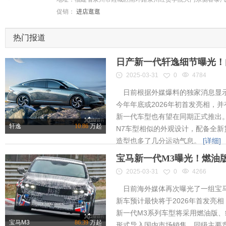
促销：
进店逛逛
热门报道
日产新一代轩逸细节曝光！内
2025-03-31
0
4784
日前根据外媒爆料的独家消息显示
今年年底或2026年初首发亮相，
新一代车型也有望在同期正式推出
轩逸
10.86
万起
N7车型相似的外观设计，配备全新
造型也多了几分运动气息。
[详细]
宝马新一代M3曝光！燃油
2025-03-31
0
4266
日前海外媒体再次曝光了一组宝马
新车预计最快将于2026年首发亮相
新一代M3系列车型将采用燃油版
宝马M3
86.39
万起
形式导入国内市场销售，同级主要竞