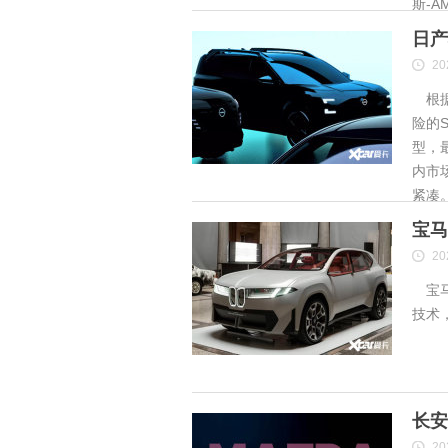
斯-A
日产
20
根据
险的S
型，
内市
紧凑
宝马
20
宝马
技术
长安
20