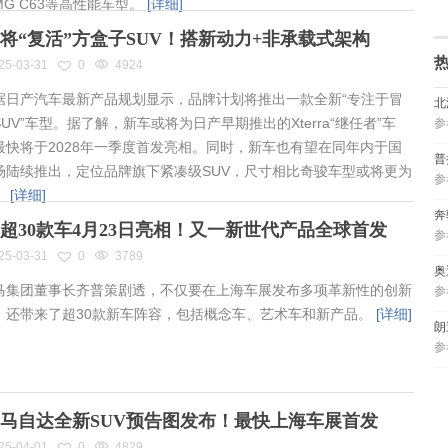
MG C63等高性能车型。
[详细]
将“复活”方盒子SUV！搭新动力+非承载式架构
25-03-31
0
4924
日产汽车最新产品规划显示，品牌计划将推出一款全新“专注于冒
北
UV”车型。据了解，新车或将为日产早期推出的Xterra“继任者”车
参
最快将于2028年一季度首发亮相。同时，新车也有望在同年内于国
普
场陆续推出，定位品牌旗下紧凑级SUV，尺寸相比奇骏车型或将更为
参
。
[详细]
奔
超30款车4月23日亮相！又一新世代产品全球首发
参
25-03-31
0
3789
奥
集团董事长齐普策剧透，不仅要在上海车展发布多项革新性的创新
参
，还带来了超30款新车阵容，包括概念车、艺术车和新产品。
[详细]
朗
参
马自达全新SUV预告图发布！最快上海车展首发
25-04-01
0
4829