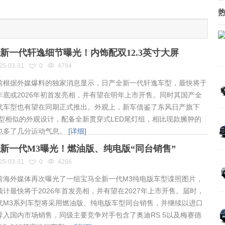
新一代轩逸细节曝光！内饰配双12.3英寸大屏
25-03-31
0
4784
根据外媒爆料的独家消息显示，日产全新一代轩逸车型，最快将于
年底或2026年初首发亮相，并有望在明年上市开售。同时其国产全
代车型也有望在同期正式推出。外观上，新车借鉴了东风日产旗下
车型相似的外观设计，配备全新贯穿式LED尾灯组，相比现款臃肿的
也多了几分运动气息。
[详细]
新一代M3曝光！燃油版、纯电版“同台销售”
25-03-31
0
4266
海外媒体再次曝光了一组宝马全新一代M3纯电版车型谍照图片，
预计最快将于2026年首发亮相，并有望在2027年上市开售。届时，
代M3系列车型将采用燃油版、纯电版车型同台销售，并继续以进口
导入国内市场销售，同级主要竞争对手包含了奥迪RS 5以及梅赛德