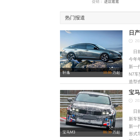
促销：
进店逛逛
热门报道
日产
20
日前
今年
新一
轩逸
10.86
万起
N7
造型
宝马
20
日前
新车
新一
宝马M3
86.39
万起
形式