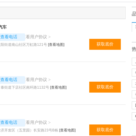
汽车
3912
查看用户协议
议查看电话
>
获取底价
阳街道南山社区万虹路121号
[查看地图]
6112
查看用户协议
议查看电话
>
获取底价
泰街道下店社区南环路1132号
[查看地图]
5522
查看用户协议
议查看电话
>
获取底价
济开发区（五里园）长安路23号B栋
[查看地图]