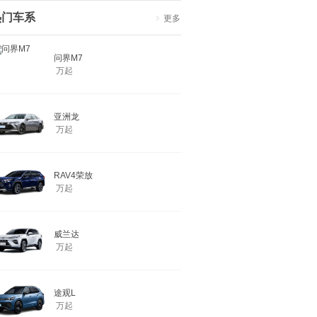
热门车系
更多
问界M7
万起
亚洲龙
万起
RAV4荣放
万起
威兰达
万起
途观L
万起