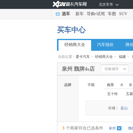
北京车市
选车
新车
导购
•
试驾
车图
SUV
买车中心
经销商大全
汽车报价
降
当前位置：
爱卡汽车
>
经销商大全
>
福建
>
泉州 魏牌4s店
切换城市
品牌
不限
推荐
A
B
五十铃
五菱
长城：
蓝山
3
个商家符合已选条件
泉州
魏