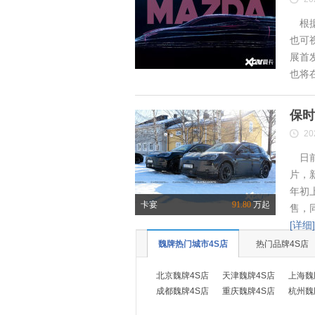
根据
也可
展首
也将
保时
20
日前
片，
年初
卡宴
91.80
万起
售，
[详细]
魏牌热门城市4S店
热门品牌4S店
北京魏牌4S店
天津魏牌4S店
上海魏
成都魏牌4S店
重庆魏牌4S店
杭州魏