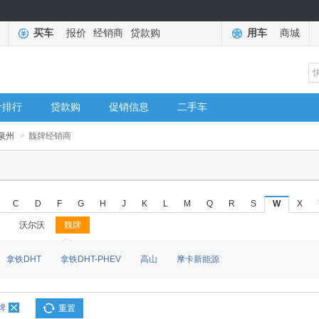
买车
报价
经销商
贷款购
用车
商城
价排行
贷款购
促销信息
二手车
泉州
>
魏牌经销商
C
D
F
G
H
J
K
L
M
Q
R
S
W
X
沃尔沃
魏牌
◆
◆
拿铁DHT
拿铁DHT-PHEV
高山
摩卡新能源
牌
重置