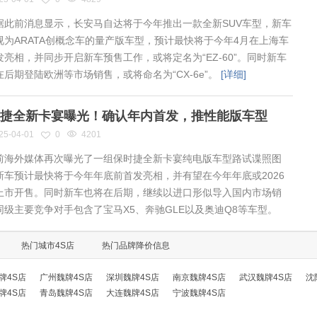
此前消息显示，长安马自达将于今年推出一款全新SUV车型，新车
视为ARATA创概念车的量产版车型，预计最快将于今年4月在上海车
发亮相，并同步开启新车预售工作，或将定名为“EZ-60”。同时新车
在后期登陆欧洲等市场销售，或将命名为“CX-6e”。
[详细]
捷全新卡宴曝光！确认年内首发，推性能版车型
25-04-01
0
4201
海外媒体再次曝光了一组保时捷全新卡宴纯电版车型路试谍照图
新车预计最快将于今年年底前首发亮相，并有望在今年年底或2026
上市开售。同时新车也将在后期，继续以进口形似导入国内市场销
同级主要竞争对手包含了宝马X5、奔驰GLE以及奥迪Q8等车型。
热门城市4S店
热门品牌降价信息
牌4S店
广州魏牌4S店
深圳魏牌4S店
南京魏牌4S店
武汉魏牌4S店
沈
牌4S店
青岛魏牌4S店
大连魏牌4S店
宁波魏牌4S店