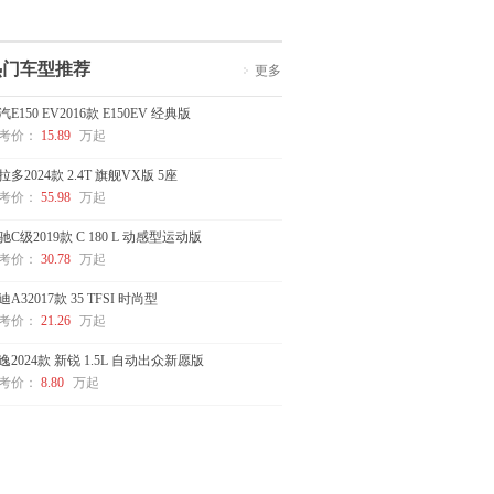
热门车型推荐
更多
汽E150 EV2016款 E150EV 经典版
考价：
15.89
万起
拉多2024款 2.4T 旗舰VX版 5座
考价：
55.98
万起
驰C级2019款 C 180 L 动感型运动版
考价：
30.78
万起
迪A32017款 35 TFSI 时尚型
考价：
21.26
万起
逸2024款 新锐 1.5L 自动出众新愿版
考价：
8.80
万起