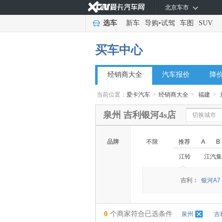
北京车市
选车
新车
导购
•
试驾
车图
SUV
买车中心
经销商大全
汽车报价
降
当前位置：
爱卡汽车
>
经销商大全
>
福建
>
泉州 吉利银河4s店
切换城市
品牌
不限
推荐
A
B
江铃
江汽集
◆
◆
吉利：
银河A7
0
个商家符合已选条件
泉州
吉