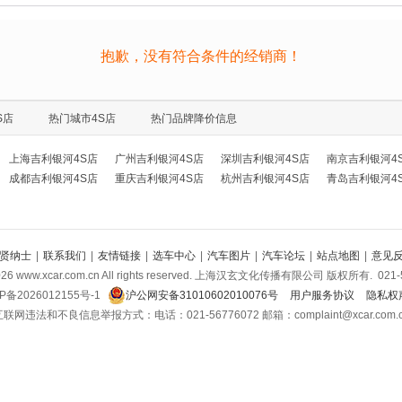
抱歉，没有符合条件的经销商！
S店
热门城市4S店
热门品牌降价信息
上海吉利银河4S店
广州吉利银河4S店
深圳吉利银河4S店
南京吉利银河4
成都吉利银河4S店
重庆吉利银河4S店
杭州吉利银河4S店
青岛吉利银河4
贤纳士
|
联系我们
|
友情链接
|
选车中心
|
汽车图片
|
汽车论坛
|
站点地图
|
意见
026
www.xcar.com.cn All rights reserved. 上海汉玄文化传播有限公司 版权所有.
021-
P备2026012155号-1
沪公网安备31010602010076号
用户服务协议
隐私权
联网违法和不良信息举报方式：电话：021-56776072 邮箱：complaint@xcar.com.