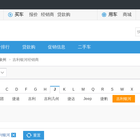
买车
报价
经销商
贷款购
用车
商城
价排行
贷款购
促销信息
二手车
泉州
>
吉利银河经销商
C
D
F
G
H
J
K
L
M
Q
R
S
W
X
团
捷途
吉利
吉利几何
捷达
Jeep
捷豹
吉利银河
利银河
重置