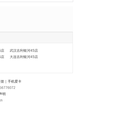
S店
武汉吉利银河4S店
S店
大连吉利银河4S店
反馈
|
手机爱卡
56776072
声明
cn