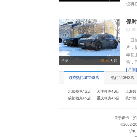
也将
保时
20
日前
片，
年初
卡宴
91.80
万起
售，
[详细]
领克热门城市4S店
热门品牌4S店
北京领克4S店
天津领克4S店
上海领
成都领克4S店
重庆领克4S店
杭州领
关于爱卡
|
招
©2002-
2
沪IC