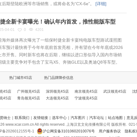
在后期登陆欧洲等市场销售，或将命名为“CX-6e”。
[详细]
捷全新卡宴曝光！确认年内首发，推性能版车型
25-04-01
0
4201
海外媒体再次曝光了一组保时捷全新卡宴纯电版车型路试谍照图
新车预计最快将于今年年底前首发亮相，并有望在今年年底或2026
上市开售。同时新车也将在后期，继续以进口形似导入国内市场销
同级主要竞争对手包含了宝马X5、奔驰GLE以及奥迪Q8等车型。
热门城市4S店
热门品牌降价信息
克4S店
广州领克4S店
深圳领克4S店
南京领克4S店
武汉领克4S店
沈
克4S店
青岛领克4S店
大连领克4S店
宁波领克4S店
贤纳士
|
联系我们
|
友情链接
|
选车中心
|
汽车图片
|
汽车论坛
|
站点地图
|
意见
026
www.xcar.com.cn All rights reserved. 上海汉玄文化传播有限公司 版权所有.
021-
P备2026012155号-1
沪公网安备31010602010076号
用户服务协议
隐私权