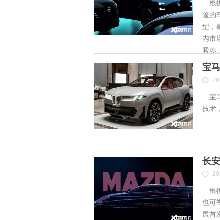
根据
险的S
型，
内市
紧凑
宝马
20
宝马
技术
长安
20
根据
也可
展首