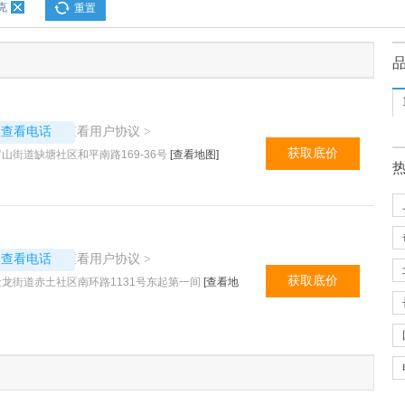
克
重置
4367
查看用户协议
议查看电话
>
获取底价
山街道缺塘社区和平南路169-36号
[查看地图]
5722
查看用户协议
议查看电话
>
获取底价
龙街道赤土社区南环路1131号东起第一间
[查看地