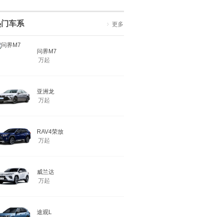
热门车系
更多
问界M7
万起
亚洲龙
万起
RAV4荣放
万起
威兰达
万起
途观L