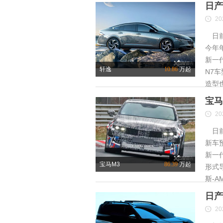
日产
20
日前
今年
新一
轩逸
10.86
万起
N7
造型
宝马
20
日前
新车
新一
宝马M3
86.39
万起
形式
斯-A
日产
20