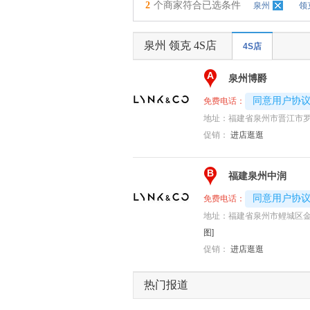
2
个商家符合已选条件
泉州
领
泉州 领克 4S店
4S店
A
泉州博爵
4008192707-
同意用户协
免费电话：
地址：
福建省泉州市晋江市罗
促销：
进店逛逛
B
福建泉州中润
4008192707-
同意用户协
免费电话：
地址：
福建省泉州市鲤城区金
图]
促销：
进店逛逛
热门报道