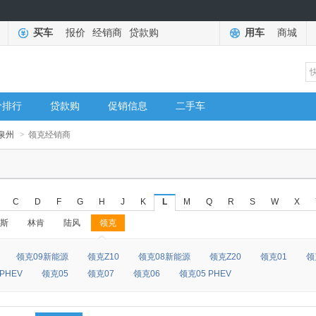
买车
报价
经销商
贷款购
用车
商城
价排行
贷款购
促销信息
二手车
泉州
>
领克经销商
C
D
F
G
H
J
K
L
M
Q
R
S
W
X
斯
林肯
陆风
领克
◆
◆
领克09新能源
领克Z10
领克08新能源
领克Z20
领克01
领
PHEV
领克05
领克07
领克06
领克05 PHEV