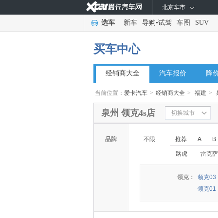
北京车市
选车
新车
导购
•
试驾
车图
SUV
买车中心
经销商大全
汽车报价
降
当前位置：
爱卡汽车
>
经销商大全
>
福建
>
泉州 领克4s店
切换城市
品牌
不限
推荐
A
B
路虎
雷克萨
领克：
领克03
领克01 