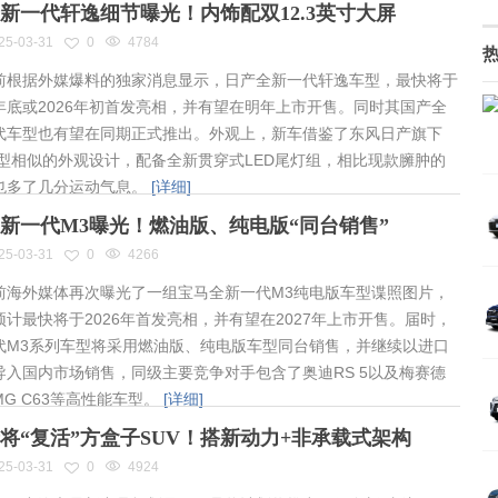
新一代轩逸细节曝光！内饰配双12.3英寸大屏
25-03-31
0
4784
根据外媒爆料的独家消息显示，日产全新一代轩逸车型，最快将于
年底或2026年初首发亮相，并有望在明年上市开售。同时其国产全
代车型也有望在同期正式推出。外观上，新车借鉴了东风日产旗下
车型相似的外观设计，配备全新贯穿式LED尾灯组，相比现款臃肿的
也多了几分运动气息。
[详细]
新一代M3曝光！燃油版、纯电版“同台销售”
25-03-31
0
4266
海外媒体再次曝光了一组宝马全新一代M3纯电版车型谍照图片，
预计最快将于2026年首发亮相，并有望在2027年上市开售。届时，
代M3系列车型将采用燃油版、纯电版车型同台销售，并继续以进口
导入国内市场销售，同级主要竞争对手包含了奥迪RS 5以及梅赛德
MG C63等高性能车型。
[详细]
将“复活”方盒子SUV！搭新动力+非承载式架构
25-03-31
0
4924