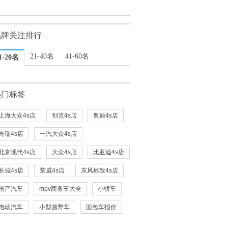
品牌关注排行
21-40名
41-60名
1-20名
热门标签
上海大众4s店
别克4s店
奥迪4s店
奇瑞4s店
一汽大众4s店
北京现代4s店
大众4s店
比亚迪4s店
长城4s店
荣威4s店
东风标致4s店
国产汽车
mpv商务车大全
小轿车
电动汽车
小型越野车
面包车报价