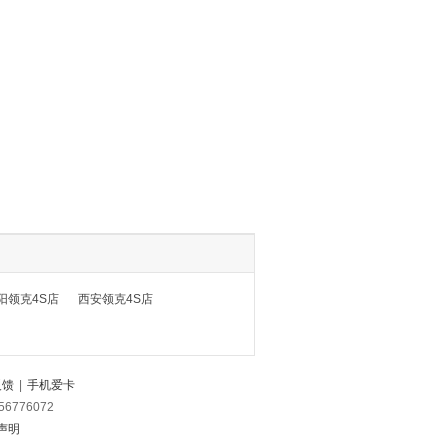
阳领克4S店
西安领克4S店
反馈
|
手机爱卡
56776072
声明