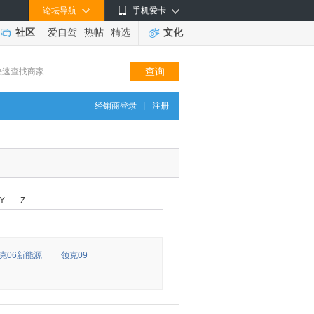
论坛导航
手机爱卡
社区
爱自驾
热帖
精选
文化
|
经销商登录
注册
Y
Z
克06新能源
领克09