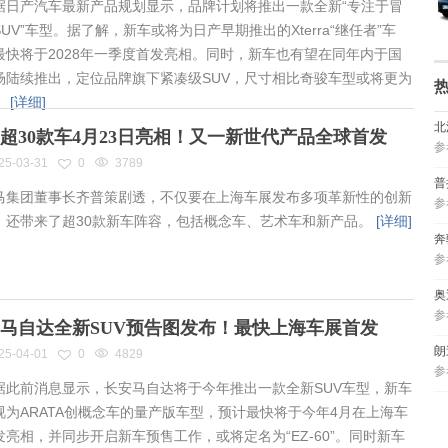
日产汽车最新产品规划显示，品牌计划将推出一款全新“专注于冒
UV”车型。据了解，新车或将为日产早期推出的Xterra“继任者”车
最快将于2028年一季度首发亮相。同时，新车也有望在同年内于国
场陆续推出，定位品牌旗下紧凑级SUV，尺寸相比奇骏车型或将更为
。
[详细]
北
超30款车4月23日亮相！又一新世代产品全球首发
参
25-03-31
0
3789
普
集团董事长齐普策剧透，不仅要在上海车展发布多项革新性的创新
参
，还带来了超30款新车阵容，包括概念车、艺术车和新产品。
[详细]
奔
参
奥
参
马自达全新SUV预告图发布！最快上海车展首发
朗
25-04-01
0
4829
参
此前消息显示，长安马自达将于今年推出一款全新SUV车型，新车
视为ARATA创概念车的量产版车型，预计最快将于今年4月在上海车
发亮相，并同步开启新车预售工作，或将定名为“EZ-60”。同时新车