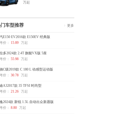
万起
热门车型推荐
更多
汽E150 EV2016款 E150EV 经典版
考价：
15.89
万起
拉多2024款 2.4T 旗舰VX版 5座
考价：
55.98
万起
驰C级2019款 C 180 L 动感型运动版
考价：
30.78
万起
迪A32017款 35 TFSI 时尚型
考价：
21.26
万起
逸2024款 新锐 1.5L 自动出众新愿版
考价：
8.80
万起