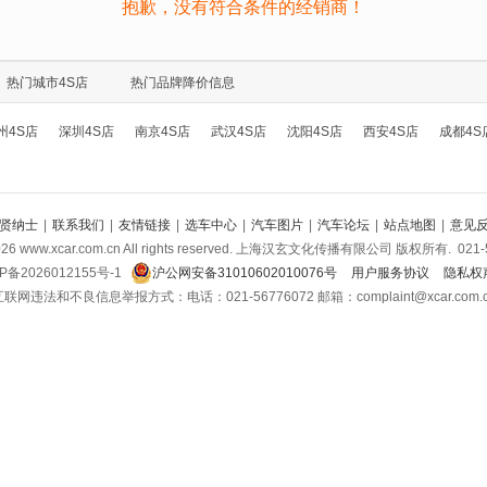
抱歉，没有符合条件的经销商！
热门城市4S店
热门品牌降价信息
州4S店
深圳4S店
南京4S店
武汉4S店
沈阳4S店
西安4S店
成都4S
贤纳士
|
联系我们
|
友情链接
|
选车中心
|
汽车图片
|
汽车论坛
|
站点地图
|
意见
026
www.xcar.com.cn All rights reserved. 上海汉玄文化传播有限公司 版权所有.
021-
P备2026012155号-1
沪公网安备31010602010076号
用户服务协议
隐私权
联网违法和不良信息举报方式：电话：021-56776072 邮箱：complaint@xcar.com.