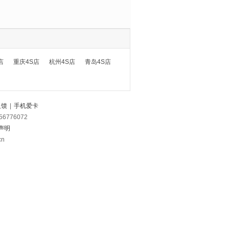
店
重庆4S店
杭州4S店
青岛4S店
反馈
|
手机爱卡
56776072
声明
cn