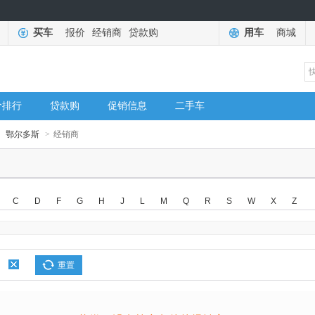
买车
报价
经销商
贷款购
用车
商城
价排行
贷款购
促销信息
二手车
鄂尔多斯
>
经销商
C
D
F
G
H
J
L
M
Q
R
S
W
X
Z
重置