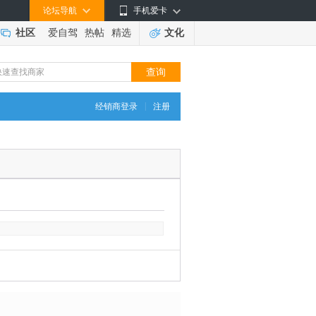
论坛导航
手机爱卡
社区
爱自驾
热帖
精选
文化
|
经销商登录
注册