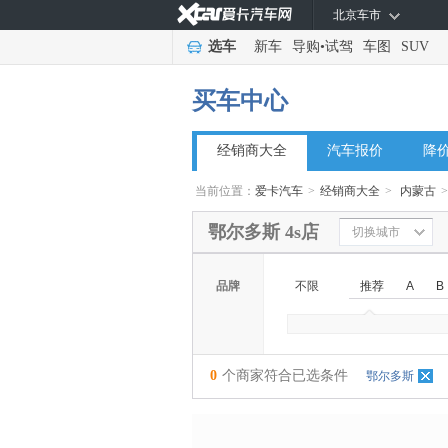
北京车市
选车
新车
导购
•
试驾
车图
SUV
买车中心
经销商大全
汽车报价
降
当前位置：
爱卡汽车
>
经销商大全
>
内蒙古
>
鄂尔多斯 4s店
切换城市
品牌
不限
推荐
A
B
◆
◆
0
个商家符合已选条件
鄂尔多斯